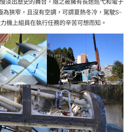
慢淡出歷史的舞台，隨之被擁有長途巡弋和電子
艙極為狹窄，且沒有空調，可謂夏熱冬冷，駕駛S-
毅力機上組員在執行任務的辛苦可想而知。