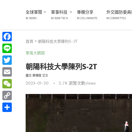
全球軍聞
軍事科技
專欄分享
外交國防委員
M.NEWS
M.NEW TECH
M.COLUMNISTS
M COMMITTEE
首頁
»
朝陽科技大學陳列S-2T
Facebook
軍風大觀園
Line
朝陽科技大學陳列S-2T
Twitter
圖文:軍傳媒 艾文
Email
2023-01-20
2.7K
瀏覽次數views
WeChat
Copy
Link
分
享