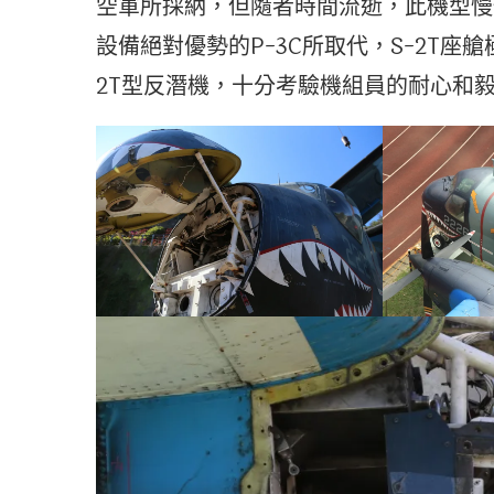
空軍所採納，但隨者時間流逝，此機型慢
設備絕對優勢的P-3C所取代，S-2T座
2T型反潛機，十分考驗機組員的耐心和