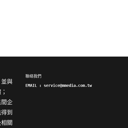
國防大學政戰學院心理...
韓國空軍基地開放，F..
2025-04-23
2024-05-02
聯絡我們

，並與
EMAIL : service@mmedia.com.tw
體；
民間企
能得到
及相關