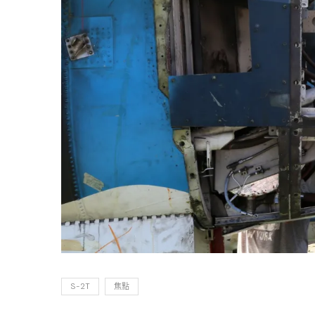
S-2T
焦點