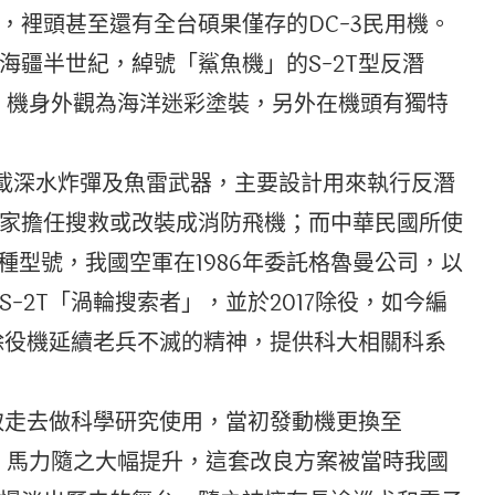
，裡頭甚至還有全台碩果僅存的DC-3民用機。
海疆半世紀，綽號「鯊魚機」的S-2T型反潛
代；機身外觀為海洋迷彩塗裝，另外在機頭有獨特
掛載深水炸彈及魚雷武器，主要設計用來執行反潛
家擔任搜救或改裝成消防飛機；而中華民國所使
G兩種型號，我國空軍在1986年委託格魯曼公司，以
-2T「渦輪搜索者」，並於2017除役，如今編
使除役機延續老兵不滅的精神，提供科大相關科系
院取走去做科學研究使用，當初發動機更換至
後，馬力隨之大幅提升，這套改良方案被當時我國