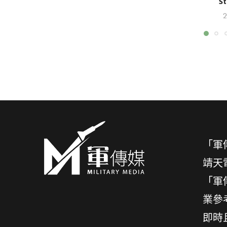
St
2
「軍
靖天
「軍
業參
即時