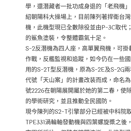
學，還潛藏者一批功成身退的「老飛機」
紹朝陽科大操場上，目前陳列著捍衛台灣
機，此機型現已全數除役並由P-3C取
的鯊魚塗裝，令整體霸氣十足。
S-2反潛機為四人座，高單翼飛機，可
作戰，反艦監視和追蹤，如今仍在一些國
用的S-2T型反潛機，原為S-2E及S-2
代號「天山案」的計畫改装而成，命名為S
號2226在朝陽展開屬於她的第二春，
的學術研究，並且推動全民國防。
現今陳列的S2-T引擎部分已經被中科
TPE331渦輪軸發動機與四葉螺旋槳之