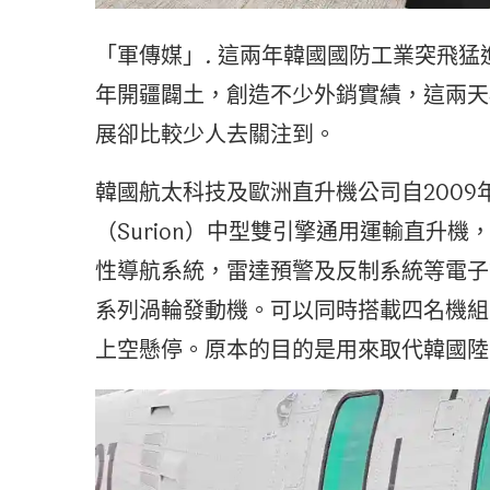
「軍傳媒」. 這兩年韓國國防工業突飛猛進
年開疆闢土，創造不少外銷實績，這兩天
展卻比較少人去關注到。
韓國航太科技及歐洲直升機公司自200
（Surion）中型雙引擎通用運輸直升機
性導航系統，雷達預警及反制系統等電子
系列渦輪發動機。可以同時搭載四名機組
上空懸停。原本的目的是用來取代韓國陸軍老