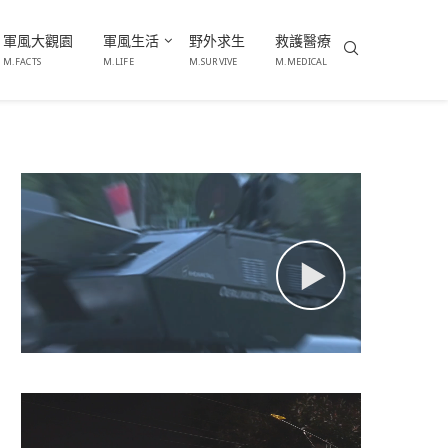
軍風大觀園
軍風生活
野外求生
救護醫療
M.FACTS
M.LIFE
M.SURVIVE
M.MEDICAL