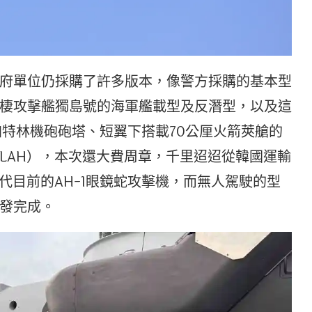
府單位仍採購了許多版本，像警方採購的基本型
棲攻擊艦獨島號的海軍艦載型及反潛型，以及這
加特林機砲砲塔、短翼下搭載70公厘火箭莢艙的
opter，LAH），本次還大費周章，千里迢迢從韓國運輸
代目前的AH-1眼鏡蛇攻擊機，而無人駕駛的型
發完成。