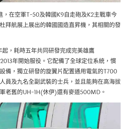
，在空軍T-50及韓國K9自走砲及K2主戰車今
杜拜航展上展出的韓國國造直昇機，其相關的發
9年起，耗時五年共同研發完成完美雄鷹
，2013年開始服役。它配備了全球定位系統，慣
設備，獨立研發的旋翼片配置通用電氣的T700
人員及九名全副武裝的士兵，並且能夠在高海拔
舊的UH-1H(休伊)還有麥道500MD。