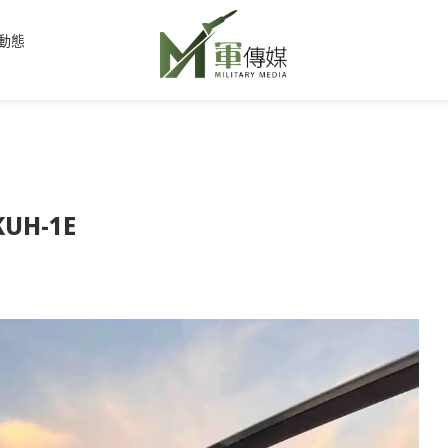
動態
H-1E