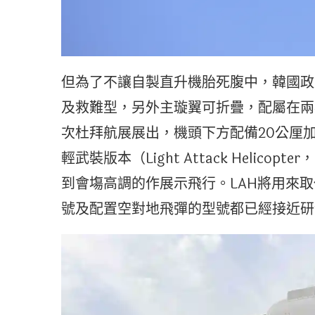
但為了不讓自製直升機胎死腹中，韓國政
及救難型，另外主璇翼可折疊，配屬在兩
次杜拜航展展出，機頭下方配備20公厘
輕武裝版本（Light Attack Helic
到會塲高調的作展示飛行。LAH將用來取
號及配置空對地飛彈的型號都已經接近研