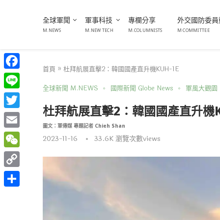
全球軍聞
軍事科技
專欄分享
外交國防委員
M.NEWS
M.NEW TECH
M.COLUMNISTS
M COMMITTEE
首頁
»
杜拜航展直擊2：韓國國產直升機KUH-1E
Facebook
全球新聞 M.NEWS
國際新聞 Globe News
軍風大觀園
Line
杜拜航展直擊2：韓國國產直升機KU
Twitter
圖文：軍傳媒 專題記者 Chieh Shan
Email
2023-11-16
33.6K
瀏覽次數views
WeChat
Copy
Link
分
享