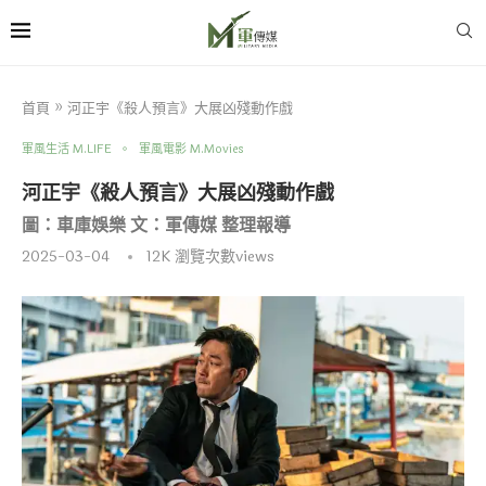
首頁
»
河正宇《殺人預言》大展凶殘動作戲
軍風生活 M.LIFE
軍風電影 M.Movies
河正宇《殺人預言》大展凶殘動作戲
圖：車庫娛樂 文：軍傳媒 整理報導
2025-03-04
12K
瀏覽次數views