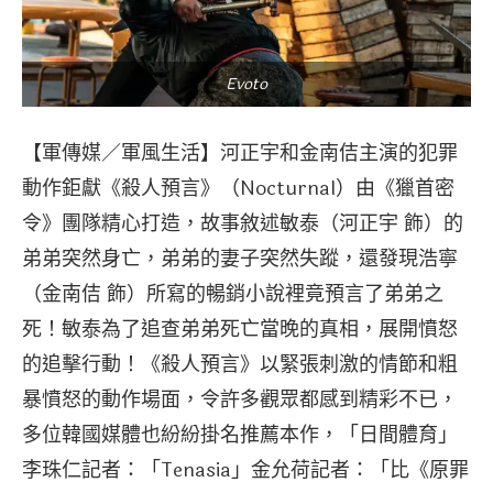
Evoto
【軍傳媒／軍風生活】河正宇和金南佶主演的犯罪
動作鉅獻《殺人預言》（Nocturnal）由《獵首密
令》團隊精心打造，故事敘述敏泰（河正宇 飾）的
弟弟突然身亡，弟弟的妻子突然失蹤，還發現浩寧
（金南佶 飾）所寫的暢銷小說裡竟預言了弟弟之
死！敏泰為了追查弟弟死亡當晚的真相，展開憤怒
的追擊行動！《殺人預言》以緊張刺激的情節和粗
暴憤怒的動作場面，令許多觀眾都感到精彩不已，
多位韓國媒體也紛紛掛名推薦本作，「日間體育」
李珠仁記者：「Tenasia」金允荷記者：「比《原罪