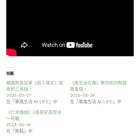
相關
韓國票房冠軍《殺人預言》追
《喬王出任務》教你如何斡旋
查死亡真相！
喬事情！
2025-02-27
2025-04-24
在「軍風生活 M.LIFE」中
在「軍風生活 M.LIFE」中
《亡命機劫》3萬英呎高空決
一死戰
2024-06-16
在「焦點」中