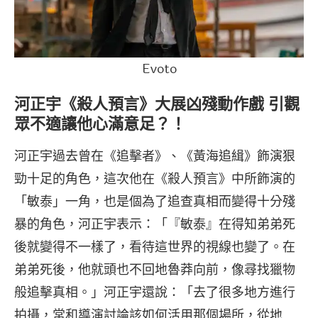
Evoto
河正宇《殺人預言》大展凶殘動作戲 引觀
眾不適讓他心滿意足？！
河正宇過去曾在《追擊者》、《黃海追緝》飾演狠
勁十足的角色，這次他在《殺人預言》中所飾演的
「敏泰」一角，也是個為了追查真相而變得十分殘
暴的角色，河正宇表示：「『敏泰』在得知弟弟死
後就變得不一樣了，看待這世界的視線也變了。在
弟弟死後，他就頭也不回地魯莽向前，像尋找獵物
般追擊真相。」河正宇還說：「去了很多地方進行
拍攝，常和導演討論該如何活用那個場所，從地