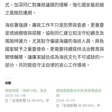
式，加深同仁對廉政議題的理解，強化國安最前線
之風險防護網。
海巡署強調，廉政工作不只是防弊與查處，更重要
是透過關懷與提醒，協助同仁建立知法守紀觀念及
風險辨識力，尤其駐守偏遠海疆的海巡人員，肩負
國家賦予之重要使命，更需要持續提供法治教育與
關懷輔導，讓廉潔誠信成為海巡文化不可或缺的一
部分，共同營造守法自律的安心工作環境。
相關
總統視導「海安12號」演習
總統勗勉聯合利劍演習應處部
2025-06-08
隊
在「全球新聞 M.NEWS」中
2024-10-19
在「全球新聞 M.NEWS」中