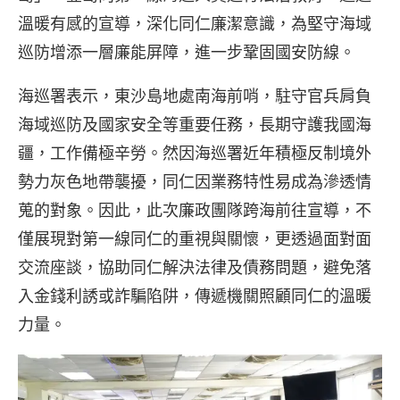
溫暖有感的宣導，深化同仁廉潔意識，為堅守海域
巡防增添一層廉能屏障，進一步鞏固國安防線。
海巡署表示，東沙島地處南海前哨，駐守官兵肩負
海域巡防及國家安全等重要任務，長期守護我國海
疆，工作備極辛勞。然因海巡署近年積極反制境外
勢力灰色地帶襲擾，同仁因業務特性易成為滲透情
蒐的對象。因此，此次廉政團隊跨海前往宣導，不
僅展現對第一線同仁的重視與關懷，更透過面對面
交流座談，協助同仁解決法律及債務問題，避免落
入金錢利誘或詐騙陷阱，傳遞機關照顧同仁的溫暖
力量。