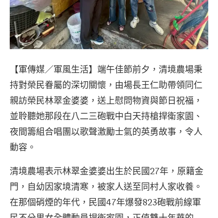
【軍傳媒／軍風生活】端午佳節前夕，清境農場秉
持對榮民眷屬的深切關懷，由場長王仁助帶領同仁
親訪榮民林翠金婆婆，送上慰問物資與節日祝福，
並聆聽她那段在八二三砲戰中白天持槍捍衛家園、
夜間籌組合唱團以歌聲激勵士氣的英勇故事，令人
動容。
清境農場表示林翠金婆婆出生於民國27年，原籍金
門，自幼因家境清寒，被家人送至同村人家收養。
在那個硝煙的年代，民國47年爆發823砲戰前線軍