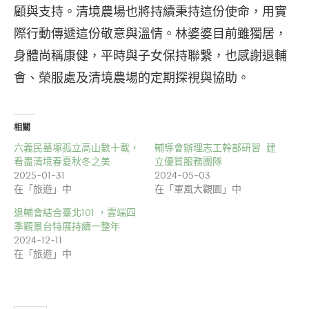
顧與支持。清境農場也將持續秉持這份使命，用實
際行動傳遞這份敬意與溫情。林婆婆目前雖獨居，
身體尚稱康健，平時與子女保持聯繫，也感謝退輔
會、榮服處及清境農場的定期探視與協助。
相關
六義民墓塚孤立高山數十載，
輔導會辦理志工幹部研習 建
看盡清境春夏秋冬之美
立優質服務團隊
2025-01-31
2024-05-03
在「旅遊」中
在「軍風大觀園」中
退輔會結合臺北101 ，雲端四
季觀景台特展持續一整年
2024-12-11
在「旅遊」中