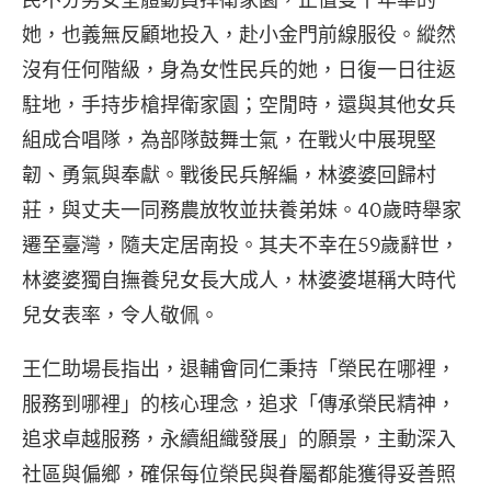
民不分男女全體動員捍衛家園，正值雙十年華的
她，也義無反顧地投入，赴小金門前線服役。縱然
沒有任何階級，身為女性民兵的她，日復一日往返
駐地，手持步槍捍衛家園；空閒時，還與其他女兵
組成合唱隊，為部隊鼓舞士氣，在戰火中展現堅
韌、勇氣與奉獻。戰後民兵解編，林婆婆回歸村
莊，與丈夫一同務農放牧並扶養弟妹。40歲時舉家
遷至臺灣，隨夫定居南投。其夫不幸在59歲辭世，
林婆婆獨自撫養兒女長大成人，林婆婆堪稱大時代
兒女表率，令人敬佩。
王仁助場長指出，退輔會同仁秉持「榮民在哪裡，
服務到哪裡」的核心理念，追求「傳承榮民精神，
追求卓越服務，永續組織發展」的願景，主動深入
社區與偏鄉，確保每位榮民與眷屬都能獲得妥善照