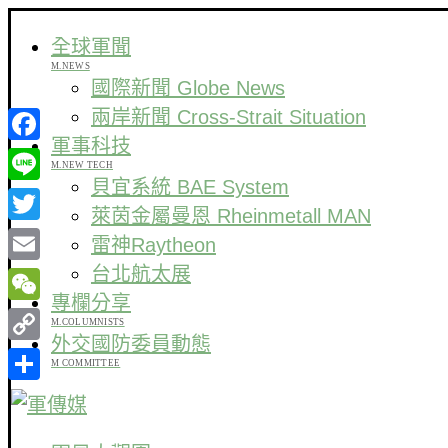
全球軍聞
M.NEWS
國際新聞 Globe News
兩岸新聞 Cross-Strait Situation
軍事科技
Facebook
M.NEW TECH
貝宜系統 BAE System
Line
萊茵金屬曼恩 Rheinmetall MAN
Twitter
雷神Raytheon
台北航太展
Email
專欄分享
WeChat
M.COLUMNISTS
外交國防委員動態
Copy
M COMMITTEE
Link
分
享