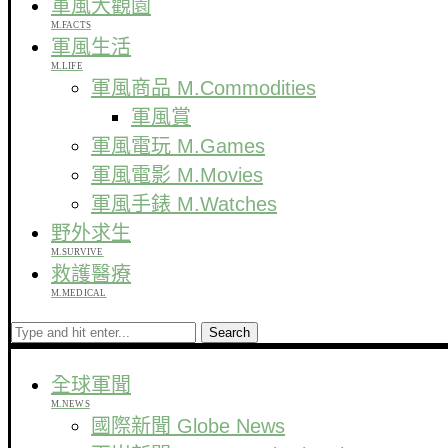
軍風大觀園
M.FACTS
軍風生活
M.LIFE
軍風商品 M.Commodities
軍風賞
軍風電玩 M.Games
軍風電影 M.Movies
軍風手錶 M.Watches
野外求生
M.SURVIVE
救護醫療
M.MEDICAL
Search
全球軍聞
M.NEWS
國際新聞 Globe News