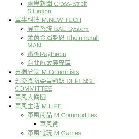
兩岸新聞 Cross-Strait
Situation
軍事科技 M.NEW TECH
貝宜系統 BAE System
萊茵金屬曼恩 Rheinmetall
MAN
雷神Raytheon
台北航太展專區
專欄分享 M.Columnists
外交國防委員動態 DEFENSE
COMMITTEE
軍風大觀園
軍風生活 M.LIFE
軍風商品 M.Commodities
軍風賞
軍風電玩 M.Games