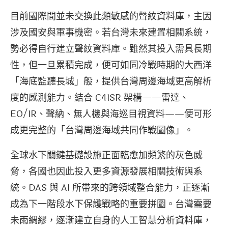
目前國際間並未交換此類敏感的聲紋資料庫，主因
涉及國安與軍事機密。若台灣未來建置相關系統，
勢必得自行建立聲紋資料庫。雖然其投入需具長期
性，但一旦累積完成，便可如同冷戰時期的大西洋
「海底監聽長城」般，提供台灣周邊海域更高解析
度的感測能力。結合 C4ISR 架構——雷達、
EO/IR、聲納、無人機與海巡目視資料——便可形
成更完整的「台灣周邊海域共同作戰圖像」。
全球水下關鍵基礎設施正面臨愈加頻繁的灰色威
脅，各國也因此投入更多資源發展相關技術與系
統。DAS 與 AI 所帶來的跨領域整合能力，正逐漸
成為下一階段水下保護戰略的重要拼圖。台灣需要
未雨綢繆，逐漸建立自身的人工智慧分析資料庫，