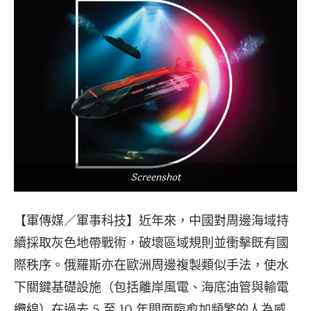
Screenshot
【軍傳媒／軍事科技】近年來，中國對周邊海域持
續採取灰色地帶戰術，破壞區域規則並衝擊既有國
際秩序。俄羅斯亦在歐洲周邊複製類似手法，使水
下關鍵基礎設施（包括離岸風電、海底油管與輸電
纜線）在過去 5 至 10 年間面臨愈加頻繁的人為威