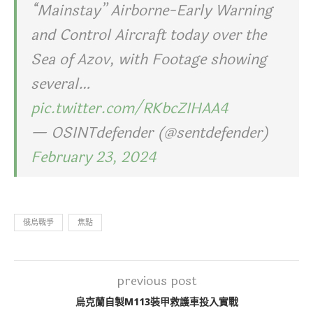
“Mainstay” Airborne-Early Warning
and Control Aircraft today over the
Sea of Azov, with Footage showing
several…
pic.twitter.com/RKbcZIHAA4
— OSINTdefender (@sentdefender)
February 23, 2024
俄烏戰爭
焦點
previous post
烏克蘭自製M113裝甲救護車投入實戰