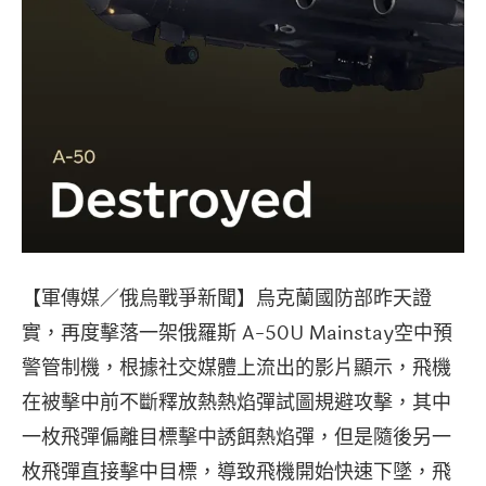
【軍傳媒／俄烏戰爭新聞】烏克蘭國防部昨天證
實，再度擊落一架俄羅斯 A-50U Mainstay空中預
警管制機，根據社交媒體上流出的影片顯示，飛機
在被擊中前不斷釋放熱熱焰彈試圖規避攻擊，其中
一枚飛彈偏離目標擊中誘餌熱焰彈，但是隨後另一
枚飛彈直接擊中目標，導致飛機開始快速下墜，飛