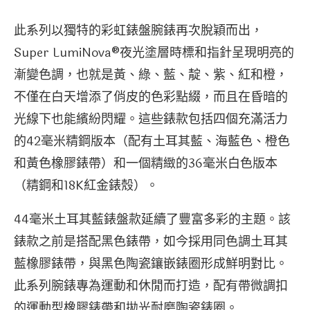
此系列以獨特的彩虹錶盤腕錶再次脫穎而出，
Super LumiNova®夜光塗層時標和指針呈現明亮的
漸變色調，也就是黃、綠、藍、靛、紫、紅和橙，
不僅在白天增添了俏皮的色彩點綴，而且在昏暗的
光線下也能繽紛閃耀。這些錶款包括四個充滿活力
的42毫米精鋼版本（配有土耳其藍、海藍色、橙色
和黃色橡膠錶帶）和一個精緻的36毫米白色版本
（精鋼和18K紅金錶殼）。
44毫米土耳其藍錶盤款延續了豐富多彩的主題。該
錶款之前是搭配黑色錶帶，如今採用同色調土耳其
藍橡膠錶帶，與黑色陶瓷鑲嵌錶圈形成鮮明對比。
此系列腕錶專為運動和休閒而打造，配有帶微調扣
的運動型橡膠錶帶和拋光耐磨陶瓷錶圈。