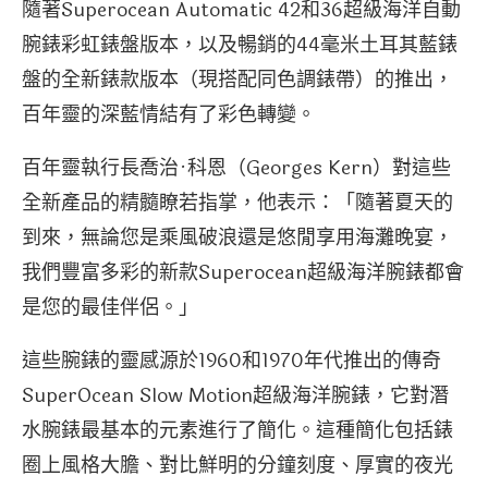
隨著Superocean Automatic 42和36超級海洋自動
腕錶彩虹錶盤版本，以及暢銷的44毫米土耳其藍錶
盤的全新錶款版本（現搭配同色調錶帶）的推出，
百年靈的深藍情結有了彩色轉變。
百年靈執行長喬治·科恩（Georges Kern）對這些
全新產品的精髓瞭若指掌，他表示：「隨著夏天的
到來，無論您是乘風破浪還是悠閒享用海灘晚宴，
我們豐富多彩的新款Superocean超級海洋腕錶都會
是您的最佳伴侶。」
這些腕錶的靈感源於1960和1970年代推出的傳奇
SuperOcean Slow Motion超級海洋腕錶，它對潛
水腕錶最基本的元素進行了簡化。這種簡化包括錶
圈上風格大膽、對比鮮明的分鐘刻度、厚實的夜光