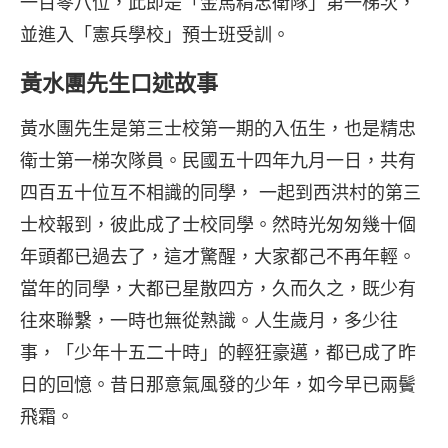
一百零八位，此即是「金馬精忠衛隊」第一梯次，
並進入「憲兵學校」預士班受訓。
黃水團先生口述故事
黃水團先生是第三士校第一期的入伍生，也是精忠
衛士第一梯次隊員。民國五十四年九月一日，共有
四百五十位互不相識的同學， 一起到西洪村的第三
士校報到，彼此成了士校同學。然時光匆匆幾十個
年頭都已過去了，這才驚醒，大家都己不再年輕。
當年的同學，大都已星散四方，久而久之，既少有
往來聯繫，一時也無從熟識。人生歲月，多少往
事，「少年十五二十時」的輕狂豪邁，都已成了昨
日的回憶。昔日那意氣風發的少年，如今早已兩鬢
飛霜。