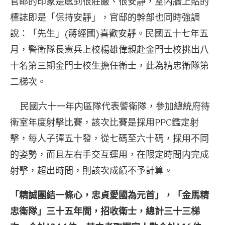
官邮的印象是感到很莊嚴、很安靜，室内牆上貼的
標誌即是「保持安靜」，官邸的幹部也同時強調
說：「先生」(蔣經國)喜歡安靜。民國五十七年五
月，警衛隊長憲兵上校楊雄偉親赴金門士校挑出八
十名第三期金門士校生擔任衛士，此為精忠衛隊第
二梯次。
民國六十一年内區隊代表警衛隊，參加總統府待
衛室年度射擊比賽，該次比賽是採用PPC鑑定射
擊，每人子彈五十發，從七碼至六十碼，採用不同
的姿勢，而且左右手交互運用，在限定時間内完成
射擊，超出時間，則該次成績不予計算。
「
精誠團結一條心，忠貞愛國為元首
」
，
「
金馬精
忠衛隊
」
三十五年間，招收衛士，總計三十三梯