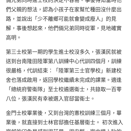
倆兄弟同時進士校的決定不容易。事後得知當時他
們父親的想法，認為小孩子在家幫忙種田沒什麼出
路，並說出「少不離鄉可能就會變成廢人」的見
解，事後想起來，他們倆兄弟同時從軍，見地確實
高明。
第三士校第一期的學生進士校沒多久，張漢民就被
送到台南隆田陸軍第八訓練中心代訓四個月，訓練
很嚴格，代訓結束：「陸軍第三士官學校」新建校
舍也落成啟用，返回學校繼續未完成的課業。適逢
「總統府警衛隊」至士校遴選衛士，共錄取一百零
八位，張漢民有幸被選入官邸當衛士。
金門士校畢業後，又到台灣的憲校訓練三個月，畢
業後，就直接到士林官邸擔任基層衞士。 初次進入