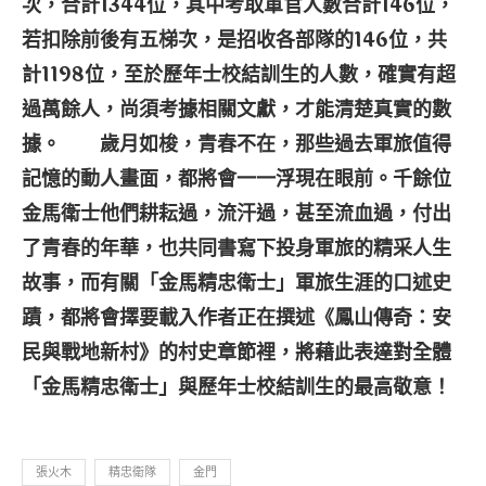
次，合計1344位，其中考取軍官人數合計146位，
若扣除前後有五梯次，是招收各部隊的146
位，共
計1198
位
，至於
歷年士校結訓生的人數
，
確實有超
過萬餘人
，尚須考據相關文獻，才能清楚真實的數
據
。
歲月如梭，青春不在，那些過去軍旅值得
記憶的動人畫面，都將會一一浮現在眼前。千餘位
金馬衛士他們耕耘過，流汗過，甚至流血過，付出
了青春的年華，也共同書寫下投身軍旅的精采人生
故事，而有關「金馬精忠衛士」軍旅生涯的口述史
蹟，都將會擇要載入作者正在撰述《鳳山傳奇：安
民與戰地新村》的村史章節裡，將藉此表達對全體
「金馬精忠衛士」與歷年士校結訓生的最高敬意！
張火木
精忠衛隊
金門