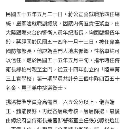
民國五十五年五月二十日，蔣公宣誓就職第四任總
統，嚴家淦就職副總統，因感内衛區責任繁重，由
大陸跟随來台的警衛人員年紀漸長，均面臨退伍年
齡。蔣經國於民國五十四年一月十三日，被任命為
國防部部長，他認為金門人地處偏鄉，性格單純可
以信任，遂於民國五十五年五月中旬，指示時任侍
衛長郝柏村親至金門，從五十四年創立的「陸軍第
三士官學校」第一期學員共計分三個中隊四百五十
名金、馬子弟中挑選衛士。
挑選標準學員身高需具一六五公分以上、儀表端
正、體能良好，再經各層級考核，層層篩選，最後
由總統府副侍衛長兼官邸警衛室主任張兆驄挑選出