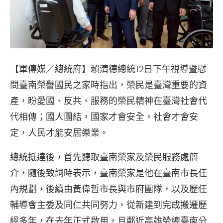
【軍傳媒／總統府】賴清德總統12日下午視導暨慰
問臺南榮譽國民之家時指出，榮民是臺灣重要的資
產，盼愛國、反共、服務的榮民精神在臺灣社會代
代相傳；國人團結，國家才會安全，社會才會安
定，人民才能安居樂業。
總統抵達後，首先聽取臺南榮家及榮民服務處簡
介，隨後致詞時表示，臺南榮家是他在臺南市長任
內規劃，後續由黃偉哲市長與市府團隊，以及歷任
輔導會主委及同仁共同努力，從新建到完成搬遷歷
經多年，在去年正式啟用，且鄰近高雄榮總臺南分