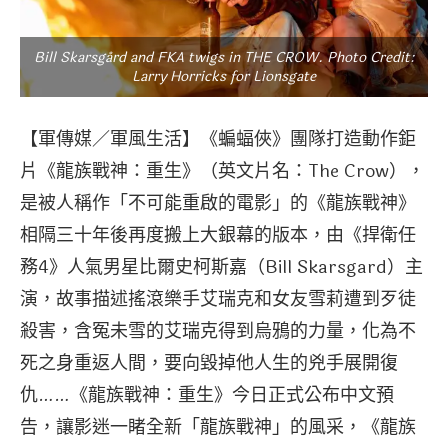
Bill Skarsgård and FKA twigs in THE CROW. Photo Credit:
Larry Horricks for Lionsgate
【軍傳媒／軍風生活】《蝙蝠俠》團隊打造動作鉅
片《龍族戰神：重生》（英文片名：The Crow），
是被人稱作「不可能重啟的電影」的《龍族戰神》
相隔三十年後再度搬上大銀幕的版本，由《捍衛任
務4》人氣男星比爾史柯斯嘉（Bill Skarsgard）主
演，故事描述搖滾樂手艾瑞克和女友雪莉遭到歹徒
殺害，含冤未雪的艾瑞克得到烏鴉的力量，化為不
死之身重返人間，要向毀掉他人生的兇手展開復
仇……《龍族戰神：重生》今日正式公布中文預
告，讓影迷一睹全新「龍族戰神」的風采，《龍族