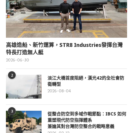
高雄造船、新竹運算，STR8 Industries發揮台灣
特長打造無人艇
2026-06-30
2
淡江大橋首度阻絕，漢光42的全社會防
衛轉型
2026-08-04
3
從整合防空到多域作戰節點：IBCS 如何
重塑現代防空指揮體系
兼論其對台灣防空整合的戰略意義