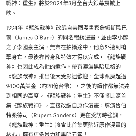
戰神：重生》將於2024年8月全台大銀幕震撼上
映。
1994年《龍族戰神》改編自美國漫畫家詹姆斯歐巴
爾（James O’Barr）的同名暢銷漫畫，並由李小龍
之子李國豪主演，無奈在拍攝途中，他意外遭到槍
擊身亡，最後靠替身和特效才得以完成，《龍族戰
神》也因此成為他的遺作。帶有濃濃黑暗風格的
《龍族戰神》推出後大受影迷歡迎，全球票房超過
9400萬美金（約28億台幣），之後的續作都無法達
到相同的高度。《龍族戰神：重生》不僅將比照首
集《龍族戰神》，直接改編自原作漫畫，導演魯伯
特桑德司（Rupert Sanders）更在受訪時強調，
《龍族戰神：重生》將會比首集更貼近原作漫畫的
核心，擁有更多暴力和黑暗元素！