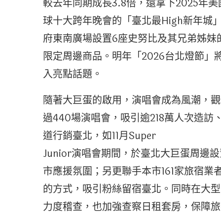
較去年同期成長3.8倍，還拿下2025
球十大跨年晚會的「臺北最High新年城」
府東南廣場設置6座史努比及其兄弟姊妹
限定周邊商品。明年「2026台北燈節」
入亮點話題。
隨著大巨蛋的啟用，演唱會成為風潮，觀傳
過440場演唱會，吸引逾218萬人次造訪
道行銷臺北，如11月Super
Junior演唱會期間，於臺北大巨蛋周
市應援氛圍；另更聯手本市161家旅宿業
的方式，吸引粉絲留宿臺北。同時在大型
力度稽查，也加強查察日租套房，保障旅