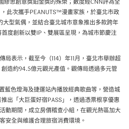
年美國繆思創意獎鉑金獎的殊榮；數度經CNN評為全
，此次攜手PEANUTS™漫畫家族，於臺北市政
的大型氣偶，並結合臺北城市意象推出多款跨年
將首度創新以雙IP、雙展區呈現，為城市節慶注
局表示，截至今（114）年11月，臺北市舉辦超
、創造約94.5億元觀光產值。觀傳局透過多元管
邊設置藍色燈海及捷運站內播放經典歌曲等，營造城
者推出「大巨蛋好宿PASS」，透過憑票根享優惠
活動期間，成立房價稽查小組，在觀光熱區加大
客安全與維護合理旅宿消費環境。