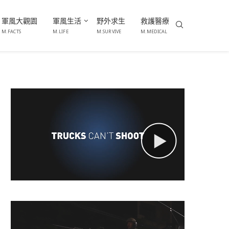
軍風大觀園
軍風生活
野外求生
救護醫療
M.FACTS
M.LIFE
M.SURVIVE
M.MEDICAL