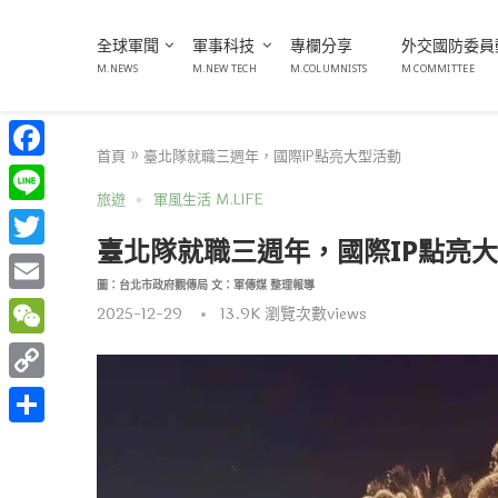
全球軍聞
軍事科技
專欄分享
外交國防委員
M.NEWS
M.NEW TECH
M.COLUMNISTS
M COMMITTEE
首頁
»
臺北隊就職三週年，國際IP點亮大型活動
Facebook
旅遊
軍風生活 M.LIFE
Line
臺北隊就職三週年，國際IP點亮
Twitter
圖：台北市政府觀傳局 文：軍傳媒 整理報導
Email
2025-12-29
13.9K
瀏覽次數views
WeChat
Copy
Link
分
享