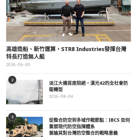
高雄造船、新竹運算，STR8 Industries發揮台灣
特長打造無人艇
2026-06-30
2
淡江大橋首度阻絕，漢光42的全社會防
衛轉型
2026-08-04
3
從整合防空到多域作戰節點：IBCS 如何
重塑現代防空指揮體系
兼論其對台灣防空整合的戰略意義