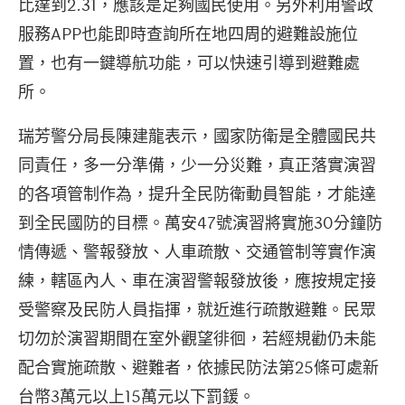
比達到2.31，應該是足夠國民使用。另外利用警政
服務APP也能即時查詢所在地四周的避難設施位
置，也有一鍵導航功能，可以快速引導到避難處
所。
瑞芳警分局長陳建龍表示，國家防衛是全體國民共
同責任，多一分準備，少一分災難，真正落實演習
的各項管制作為，提升全民防衛動員智能，才能達
到全民國防的目標。萬安47號演習將實施30分鐘防
情傳遞、警報發放、人車疏散、交通管制等實作演
練，轄區內人、車在演習警報發放後，應按規定接
受警察及民防人員指揮，就近進行疏散避難。民眾
切勿於演習期間在室外觀望徘徊，若經規勸仍未能
配合實施疏散、避難者，依據民防法第25條可處新
台幣3萬元以上15萬元以下罰鍰。