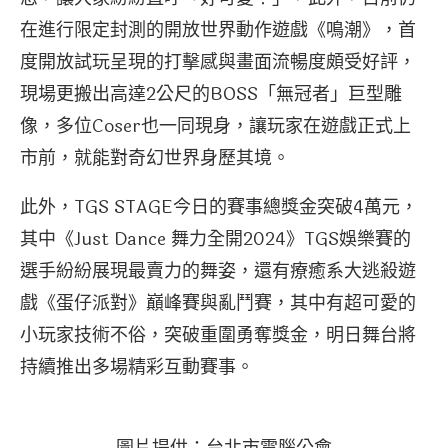
在進行限定封測的開放世界動作遊戲《鳴潮》，首
度開放試玩呈現的打擊感與畫面流暢度頗受好評，
現場更搬出高達2公尺的BOSS「無冠者」巨型雕
像，多位Coser也一同現身，讓玩家在遊戲正式上
市前，就能對奇幻世界身歷其境。
此外，TGS STAGE今日的賽事總獎金突破4萬元，
其中《Just Dance 舞力全開2024》TGS娛樂賽的
選手紛紛展現最賣力的舞姿，還有療癒系大逃殺遊
戲《蛋仔派對》巔峰賽與亂鬥賽，其中有超可愛的
小玩家技術不俗，突破重圍勇奪獎金，明日舞台將
持續推出多場精彩互動賽事。
圖片提供：台北市電腦公會