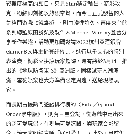
戰難度極高的頭目，只見6tan穩定輸出、精彩攻
克，粉絲即刻抱以熱烈掌聲，而今日正式發售的人
氣格鬥遊戲《鐵拳8》，則由睽違許久、再度來台的
系列總監原田勝弘及製作人Michael Murray登台分
享新作樂趣，活動更加碼邀請2023杭州亞運銀牌
GamerBee與主播賽評魯比，進行以拳交心的特別
表演賽，精彩火拼讓玩家超嗨，還有將於3月14日推
出的《地球防衛軍 6》亞洲版，同樣試玩人潮滿
滿，雲豹娛樂也大方準備限定周邊，送給現場玩
家。
而長期占據熱門遊戲排行榜的《Fate／Grand
Order繁中版》，則有巨星登場，從遊戲中走出來
的超可愛玩偶，在現場可愛嬉鬧、與玩家合影留
念，讓大家紛紛直呼「好可愛！」，此外，目前仍