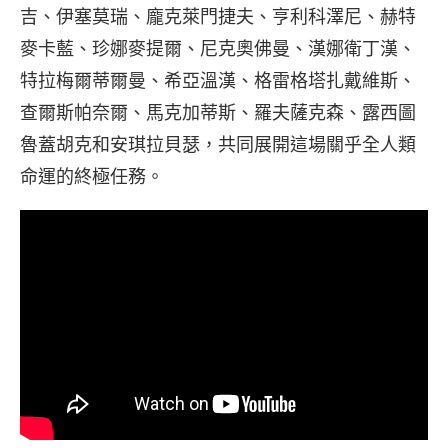
吉、伊塞莫瑞、龐克萊門捷夫、亨利科澤尼、赫特
麥卡藍、珍娜麥提爾、尼克奧佛曼、漢娜衛丁漢、
特拉梅爾蒂爾曼、希亞溫漢、格雷格塔扎戴維斯、
查爾斯帕奈爾、馬克加蒂斯、羅夫薩克森、露西圖
魯蓋胡克和安琪拉貝瑟，共同展開這場關乎全人類
命運的終極任務。