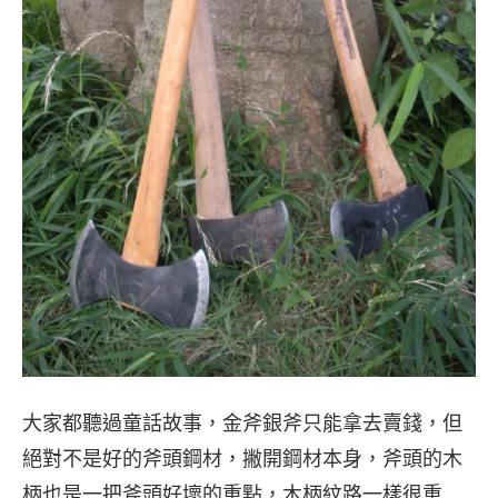
大家都聽過童話故事，金斧銀斧只能拿去賣錢，但
絕對不是好的斧頭鋼材，撇開鋼材本身，斧頭的木
柄也是一把斧頭好壞的重點，木柄紋路一樣很重