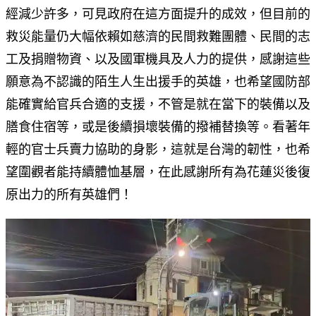
經減少許多，可見政府在這方面提升的成效，但目前的
救災能量仍大幅依賴如慈濟的民間救難團體、民間的志
工及捐贈物資、以及國軍機具及人力的提供，感謝這些
願意為不認識的陌生人生出援手的英雄，也希望國防部
能確實給官兵合適的支援，不管是就在當下的裝備以及
膳食住宿等，或是後續損壞裝備的撥補替換等。看著年
輕的官士兵賣力協助的身影，這就是台灣的韌性，也希
望圍觀者能持續體恤基層，在此感謝所有為花蓮災後復
原出力的所有英雄們！