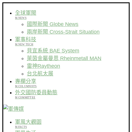
全球軍聞
M.NEWS
國際新聞 Globe News
兩岸新聞 Cross-Strait Situation
軍事科技
M.NEW TECH
貝宜系統 BAE System
萊茵金屬曼恩 Rheinmetall MAN
雷神Raytheon
台北航太展
專欄分享
M.COLUMNISTS
外交國防委員動態
M COMMITTEE
軍風大觀園
M.FACTS