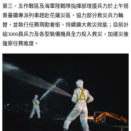
第三、五作戰區及海軍陸戰隊指揮部增援兵力於上午搭
乘臺鐵專派列車趕赴花蓮災區，協力部分救災兵力輪
替，並執行任務現勘會銜，持續擴大救災效能；目前計
逾3000員兵力及各型裝備機具全力投入救災，加速災後
復原任務進度。