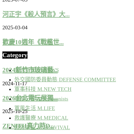
河正宇《殺人預言》大...
2025-03-04
歡慶10週年《戰艦世...
Category
2025-09-24
2024新竹市玻璃藝...
全球新聞 M.NEWS
外交國防委員動態 DEFENSE COMMITTEE
2024-11-17
軍事科技 M.NEW TECH
2026台北電玩展獨...
專欄分享 M.Columnists
軍風生活 M.LIFE
2025-10-25
救護醫療 M.MEDICAL
ZENITH真力時D...
野外求生 M.SURVIVAL