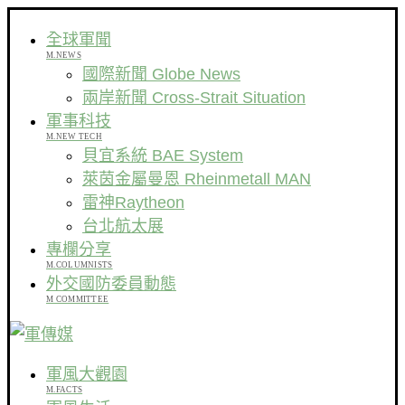
全球軍聞
M.NEWS
國際新聞 Globe News
兩岸新聞 Cross-Strait Situation
軍事科技
M.NEW TECH
貝宜系統 BAE System
萊茵金屬曼恩 Rheinmetall MAN
雷神Raytheon
台北航太展
專欄分享
M.COLUMNISTS
外交國防委員動態
M COMMITTEE
軍風大觀園
M.FACTS