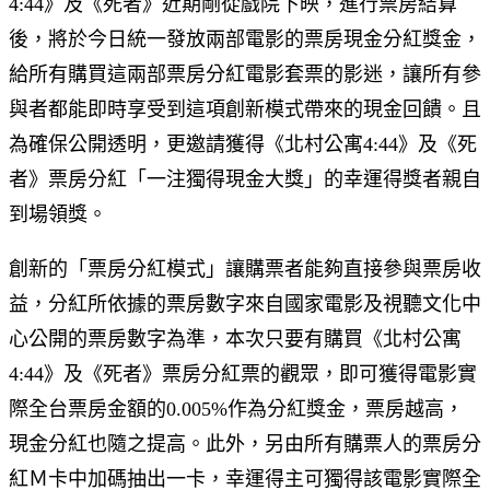
4:44》及《死者》近期剛從戲院下映，進行票房結算
後，將於今日統一發放兩部電影的票房現金分紅獎金，
給所有購買這兩部票房分紅電影套票的影迷，讓所有參
與者都能即時享受到這項創新模式帶來的現金回饋。且
為確保公開透明，更邀請獲得《北村公寓4:44》及《死
者》票房分紅「一注獨得現金大獎」的幸運得獎者親自
到場領獎。
創新的「票房分紅模式」讓購票者能夠直接參與票房收
益，分紅所依據的票房數字來自國家電影及視聽文化中
心公開的票房數字為準，本次只要有購買《北村公寓
4:44》及《死者》票房分紅票的觀眾，即可獲得電影實
際全台票房金額的0.005%作為分紅獎金，票房越高，
現金分紅也隨之提高。此外，另由所有購票人的票房分
紅Ｍ卡中加碼抽出一卡，幸運得主可獨得該電影實際全