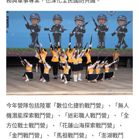
務與軍事專業，也深化全民國防共識。
今年營隊包括陸軍「數位化捷豹戰鬥營」、「無人
機潛能探索戰鬥營」、「迷彩職人戰鬥營」、「全
方位戰士戰鬥營」、「花蓮山海探索戰鬥營」、
「金門戰鬥營」、「馬祖戰鬥營」、「澎湖戰鬥