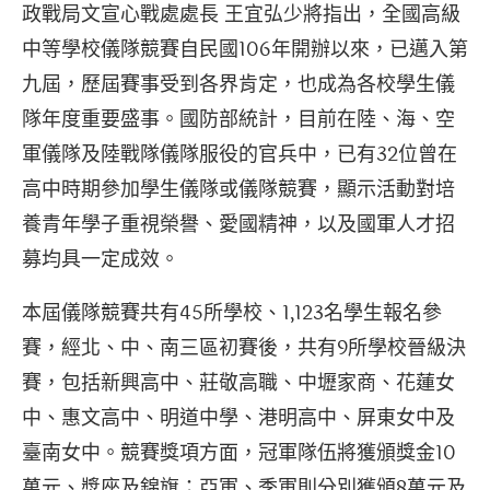
政戰局文宣心戰處處長 王宜弘少將指出，全國高級
中等學校儀隊競賽自民國106年開辦以來，已邁入第
九屆，歷屆賽事受到各界肯定，也成為各校學生儀
隊年度重要盛事。國防部統計，目前在陸、海、空
軍儀隊及陸戰隊儀隊服役的官兵中，已有32位曾在
高中時期參加學生儀隊或儀隊競賽，顯示活動對培
養青年學子重視榮譽、愛國精神，以及國軍人才招
募均具一定成效。
本屆儀隊競賽共有45所學校、1,123名學生報名參
賽，經北、中、南三區初賽後，共有9所學校晉級決
賽，包括新興高中、莊敬高職、中壢家商、花蓮女
中、惠文高中、明道中學、港明高中、屏東女中及
臺南女中。競賽獎項方面，冠軍隊伍將獲頒獎金10
萬元、獎座及錦旗；亞軍、季軍則分別獲頒8萬元及