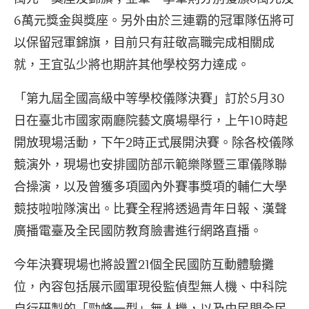
6萬元獎金與獎座。另外由於三連霸的冠軍隊伍將可
以保留冠軍錦旗，目前只有莊敬高職完成相關成
就，王宜弘少將也期許其他學校努力達成。
「第九屆全國高級中等學校儀隊決賽」訂於5月30
日在臺北市國家兩廳院藝文廣場舉行，上午10時起
開放現場活動，下午2時正式展開決賽。除各校儀隊
競演外，現場也安排國防部示範樂隊暨三軍儀隊聯
合操演，以及曾獲多項國內外賽事獎項的輔仁大學
競技啦啦隊演出。比賽全程將透過青年日報、漢聲
廣播電臺及全民國防教育臉書進行網路直播。
今年決賽現場也將設置21個全民國防互動體驗攤
位，內容包括展示國軍現役監偵型無人機、中科院
自行研製的「勁蜂一型」無人機，以及由民間全民