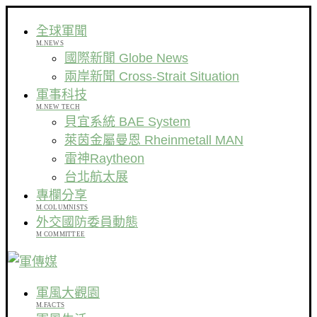
全球軍聞
M.NEWS
國際新聞 Globe News
兩岸新聞 Cross-Strait Situation
軍事科技
M.NEW TECH
貝宜系統 BAE System
萊茵金屬曼恩 Rheinmetall MAN
雷神Raytheon
台北航太展
專欄分享
M.COLUMNISTS
外交國防委員動態
M COMMITTEE
軍風大觀園
M.FACTS