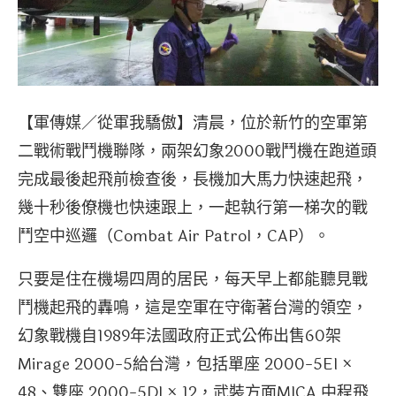
【軍傳媒／從軍我驕傲】清晨，位於新竹的空軍第
二戰術戰鬥機聯隊，兩架幻象2000戰鬥機在跑道頭
完成最後起飛前檢查後，長機加大馬力快速起飛，
幾十秒後僚機也快速跟上，一起執行第一梯次的戰
鬥空中巡邏（Combat Air Patrol，CAP）。
只要是住在機場四周的居民，每天早上都能聽見戰
鬥機起飛的轟鳴，這是空軍在守衛著台灣的領空，
幻象戰機自1989年法國政府正式公佈出售60架
Mirage 2000-5給台灣，包括單座 2000-5EI ×
48、雙座 2000-5DI × 12，武裝方面MICA 中程飛