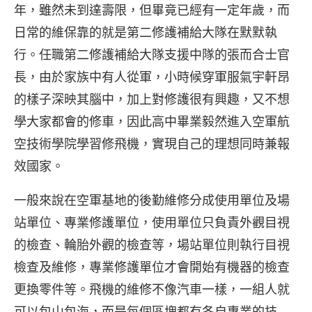
年，雖然未到達壽限，但畢竟已經有一定年歲，而
日常的維保靠的就是第二修護補給大隊在默默執
行。任職第二修護補給大隊支援中隊的張而合士官
長，由於家族中有人從軍，小時候穿軍服氣宇軒昂
的樣子深映其腦中，加上對修護很有興趣，又不想
學大家都會的修車，因此高中畢業毅然進入空軍航
空技術學院學習修飛機，實現自己的理想同時兼報
效國家。
一般來說在空軍基地的後勤維修分成使用單位及場
站單位、專業修護單位，使用單位只負責外觀目視
的檢查、輪胎外觀的檢查等，場站單位則執行目視
檢查及維修，專業修護單位才會開始有機器的檢查
更換零件等。飛機的維修不像汽車一樣，一組人就
可以包山包海，而是每個區塊都有各自專業的技