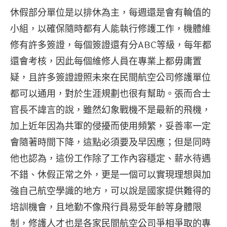
休假部分單位是以排休為主，每週還是會有輪值的
小組，以確保隨時都有人能執行修護工作，機體維
修有許多簽證，每個簽證還有分ABC等級，每年都
還會考核，因此每個維修人員在專業上都毋庸置
疑，且許多簽證證照未來在民間航空公司修護單位
都可以通用，對於生涯規劃也很有幫助。張而合士
官長不諱言的說，雖然幻象戰機不是最新的飛機，
加上近年因為共軍的侵擾而使用頻繁，妥善率一定
會隨著時間下降，這點必須要及早因應；但是同時
他也認為，這份工作除了工作內容穩定、薪水待遇
不錯、休假正常之外，更是一個可以實現理想與加
強自己航空學識的地方，可以說是國家提供難得的
培訓機會，且地勤不像飛行員易受年齡等身體限
制，修護人才也是各家民間航空公司爭相爭取的專