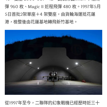
彈 960 枚、Magic II 近程飛彈 480 枚。1997年5月
5日首批2架單座＋4 架雙座，由貨輪海運抵花蓮
港，檢整後由花蓮基地轉飛新竹基地。
從1997年至今，二聯隊的幻象戰機已經歷時近三十