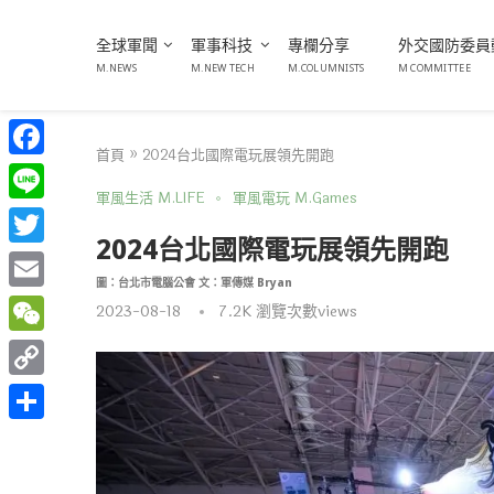
全球軍聞
軍事科技
專欄分享
外交國防委員
M.NEWS
M.NEW TECH
M.COLUMNISTS
M COMMITTEE
首頁
»
2024台北國際電玩展領先開跑
Facebook
軍風生活 M.LIFE
軍風電玩 M.Games
Line
2024台北國際電玩展領先開跑
Twitter
圖：台北市電腦公會 文：軍傳媒 Bryan
Email
2023-08-18
7.2K
瀏覽次數views
WeChat
Copy
Link
分
享