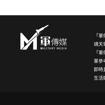
「軍
靖天
「軍
業參
即時
生活