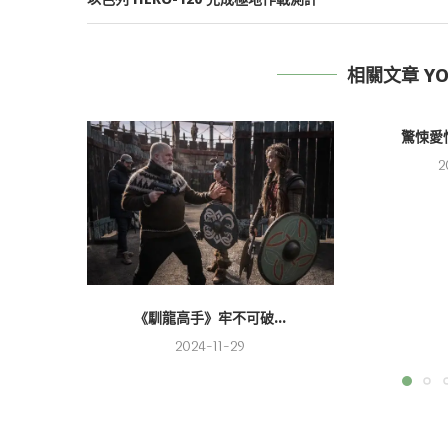
相關文章 YOU
驚悚愛情
2
《馴龍高手》牢不可破...
2024-11-29