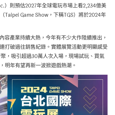
ts, Inc.）則預估2027年全球電玩市場上看2,234億美
pei Game Show，下稱TGS）將於2024年
位內容產業持續大熱，今年有不少大作陸續推出，
連打破過往銷售紀錄。實體展覽活動更明顯感受
廠齊聚，吸引超過30萬人次入場，現場試玩、買氣
，明年有望再新一波掀遊戲熱潮。