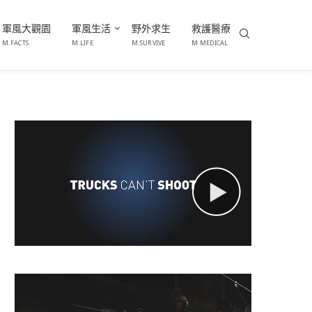
軍風大觀園
軍風生活
野外求生
救護醫療
M.FACTS
M.LIFE
M.SURVIVE
M.MEDICAL