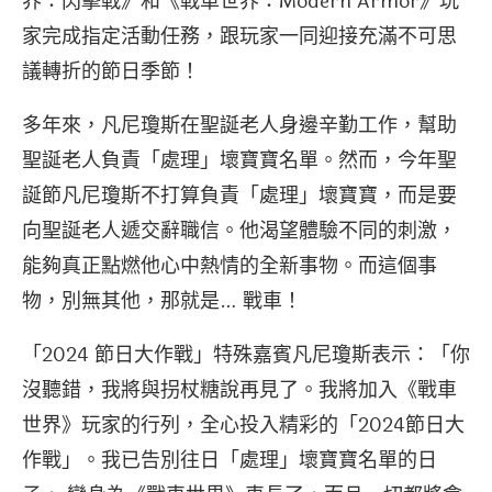
界：閃擊戰》和《戰車世界：Modern Armor》玩
家完成指定活動任務，跟玩家一同迎接充滿不可思
議轉折的節日季節！
多年來，凡尼瓊斯在聖誕老人身邊辛勤工作，幫助
聖誕老人負責「處理」壞寶寶名單。然而，今年聖
誕節凡尼瓊斯不打算負責「處理」壞寶寶，而是要
向聖誕老人遞交辭職信。他渴望體驗不同的刺激，
能夠真正點燃他心中熱情的全新事物。而這個事
物，別無其他，那就是… 戰車！
「2024 節日大作戰」特殊嘉賓凡尼瓊斯表示：「你
沒聽錯，我將與拐杖糖說再見了。我將加入《戰車
世界》玩家的行列，全心投入精彩的「2024節日大
作戰」。我已告別往日「處理」壞寶寶名單的日