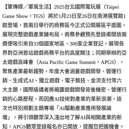
【軍傳媒／軍風生活】2025台北國際電玩展（Taipei
Game Show，TGS）將於1月23日至26日在南港展覽館1
館登場，首兩日舉行的商務區今正式公開展區平面圖，
展現完整遊戲產業鏈布局，商務參觀預先登錄甫開放兩
週便吸引來自33個國家地區、300家企業登記，展現各
界對亞洲首站遊戲商務平台的高度關注；同期舉辦的亞
太遊戲高峰會（Asia Pacific Game Summit，APGS），
聚焦產業最新趨勢，年度大會涵蓋遊戲開發、營運行
銷、生成式AI、獨立遊戲、電子競技、金流支付等六
大主題，國際級講者將揭露遊戲開發背後機密、營運行
銷的心路歷程，而因應AI技術對產業的革新浪潮，這
次也特別規劃主題專場「AI驅動產業應用發展論
壇」，將引領聽眾深入淺出地了解AI與相關產業的新
知，APGS聽眾登錄報名亦已開放，提醒您把握機會。