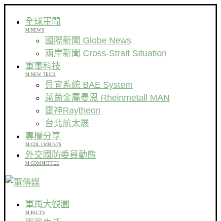
全球軍聞
M.NEWS
國際新聞 Globe News
兩岸新聞 Cross-Strait Situation
軍事科技
M.NEW TECH
貝宜系統 BAE System
萊茵金屬曼恩 Rheinmetall MAN
雷神Raytheon
台北航太展
專欄分享
M.COLUMNISTS
外交國防委員動態
M COMMITTEE
軍風大觀園
M.FACTS