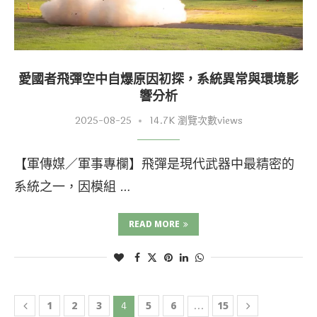
愛國者飛彈空中自爆原因初探，系統異常與環境影
響分析
2025-08-25
14.7K 瀏覽次數views
【軍傳媒／軍事專欄】飛彈是現代武器中最精密的
系統之一，因模組 …
READ MORE
1
2
3
4
5
6
...
15