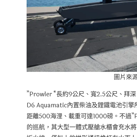
圖片來源：
”Prowler “長約9公尺、寬2.5公尺、拜
D6 Aquamatic內置柴油及鋰鐵電池引擎
距離500海浬、載重可達1000磅。不過”
的巡航，其大型一體式壓艙水櫃會充水將船身