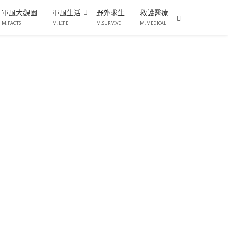
軍風大觀園
軍風生活
野外求生
救護醫療
M.FACTS
M.LIFE
M.SURVIVE
M.MEDICAL