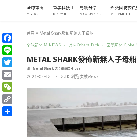
全球軍聞
軍事科技
專欄分享
外交國防委員
M.NEWS
M.NEW TECH
M.COLUMNISTS
M COMMITTEE
首頁
»
Metal Shark發佈新無人子母船
全球新聞 M.NEWS
其它Others Tech
國際新聞 Globe 
Facebook
METAL SHARK發佈新無人子母船
Line
圖：Metal Shark 文：軍傳媒 Giovan
Twitter
2024-04-16
6.1K
瀏覽次數views
Email
WeChat
Copy
Link
分
享