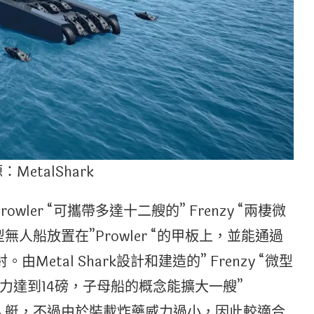
MetalShark
er “可攜帶多達十二艘的” Frenzy “兩棲微
型無人船放置在”Prowler “的甲板上，並能通過
由Metal Shark設計和建造的” Frenzy “微型
力達到14磅，子母船的概念能擴大一艘”
群無人艇，不過由於裝載炸藥威力過小，因此較適合