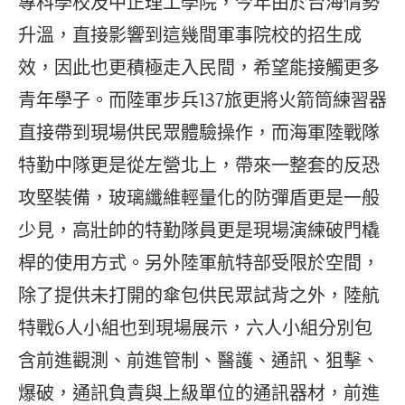
專科學校及中正理工學院，今年由於台海情勢
升溫，直接影響到這幾間軍事院校的招生成
效，因此也更積極走入民間，希望能接觸更多
青年學子。而陸軍步兵137旅更將火箭筒練習器
直接帶到現場供民眾體驗操作，而海軍陸戰隊
特勤中隊更是從左營北上，帶來一整套的反恐
攻堅裝備，玻璃纖維輕量化的防彈盾更是一般
少見，高壯帥的特勤隊員更是現場演練破門橇
桿的使用方式。另外陸軍航特部受限於空間，
除了提供未打開的傘包供民眾試背之外，陸航
特戰6人小組也到現場展示，六人小組分別包
含前進觀測、前進管制、醫護、通訊、狙擊、
爆破，通訊負責與上級單位的通訊器材，前進