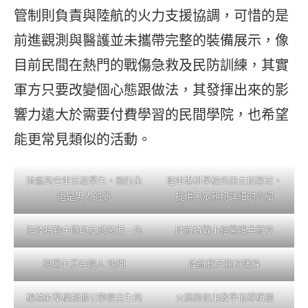
管制則負責與陸航的火力支援協調，可惜的是
前進觀測與醫護並未攜帶完整的裝備展示，像
目前民間在熱門的戰傷急救及民防訓練，其實
軍方只要改變個心態跟做法，其發揮出來的影
響力遠大於需要付費學習的民間學院，也希望
能更常見類似的活動。
帥氣的空軍官校學生，飛行永
陸軍專科學校的美女招募官，
遠是男人的夢
提供民眾親切詳細的介紹
海陸特勤中隊的反恐裝備一角
陸航特戰小組醫護兵臂章
現場不乏年輕人˙詢問
陸航教官親切講解
槍械射擊模擬攜引擎輕男生的
火箭筒使用教學值得稱讚