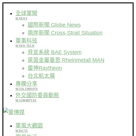
全球軍聞
M.NEWS
國際新聞 Globe News
兩岸新聞 Cross-Strait Situation
軍事科技
M.NEW TECH
貝宜系統 BAE System
萊茵金屬曼恩 Rheinmetall MAN
雷神Raytheon
台北航太展
專欄分享
M.COLUMNISTS
外交國防委員動態
M COMMITTEE
軍風大觀園
M.FACTS