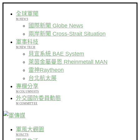
全球軍聞
M.NEWS
國際新聞 Globe News
兩岸新聞 Cross-Strait Situation
軍事科技
M.NEW TECH
貝宜系統 BAE System
萊茵金屬曼恩 Rheinmetall MAN
雷神Raytheon
台北航太展
專欄分享
M.COLUMNISTS
外交國防委員動態
M COMMITTEE
軍風大觀園
M.FACTS