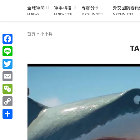
全球軍聞
軍事科技
專欄分享
外交國防委員
M.NEWS
M.NEW TECH
M.COLUMNISTS
M COMMITTEE
首頁
»
小小兵
TA
Facebook
Line
Twitter
Email
WeChat
Copy
Link
分
享