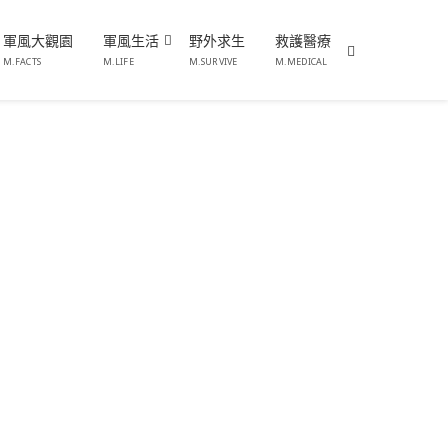
軍風大觀園
軍風生活
野外求生
救護醫療
M.FACTS
M.LIFE
M.SURVIVE
M.MEDICAL