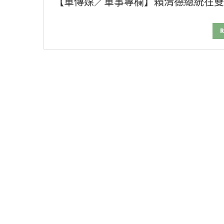
【軍傳媒／軍事專欄】賴清德總統在雙
R