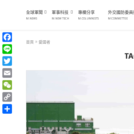
全球軍聞
軍事科技
專欄分享
外交國防委員
M.NEWS
M.NEW TECH
M.COLUMNISTS
M COMMITTEE
首頁
»
愛國者
Facebook
TA
Line
Twitter
Email
WeChat
Copy
Link
分
享