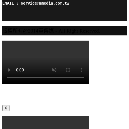
EMAIL : service@mmedia.com.tw
版權所有@2014軍傳媒 - All Right Reserved.
X