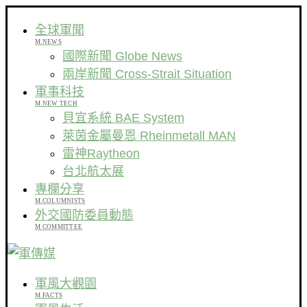
全球軍聞
M.NEWS
國際新聞 Globe News
兩岸新聞 Cross-Strait Situation
軍事科技
M.NEW TECH
貝宜系統 BAE System
萊茵金屬曼恩 Rheinmetall MAN
雷神Raytheon
台北航太展
專欄分享
M.COLUMNISTS
外交國防委員動態
M COMMITTEE
軍風大觀園
M.FACTS