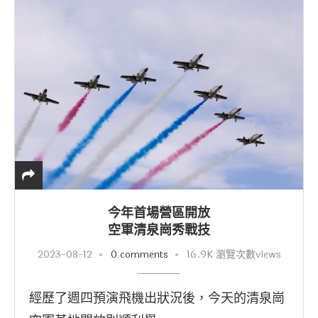
今年首場營區開放
空軍清泉崗秀戰技
2023-08-12
0 comments
16.9K 瀏覽次數views
經歷了週四預演飛機出狀況後，今天的清泉崗