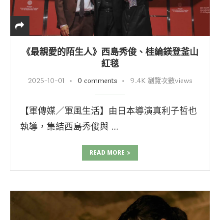
《最親愛的陌生人》西島秀俊、桂綸鎂登釜山
紅毯
2025-10-01
0 comments
9.4K 瀏覽次數views
【軍傳媒／軍風生活】由日本導演真利子哲也
執導，集結西島秀俊與 …
READ MORE