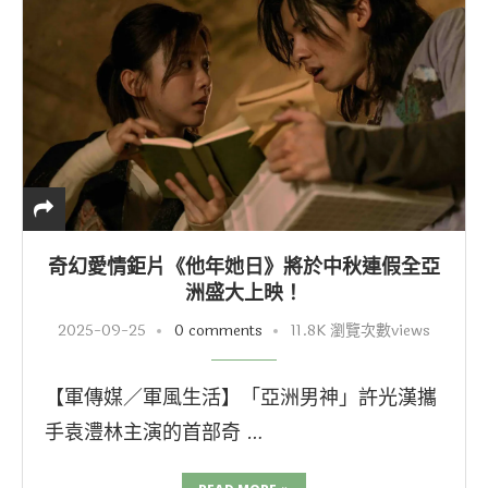
奇幻愛情鉅片《他年她日》將於中秋連假全亞
洲盛大上映！
2025-09-25
0 comments
11.8K 瀏覽次數views
【軍傳媒／軍風生活】「亞洲男神」許光漢攜
手袁澧林主演的首部奇 …