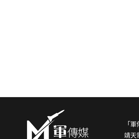
「軍
靖天