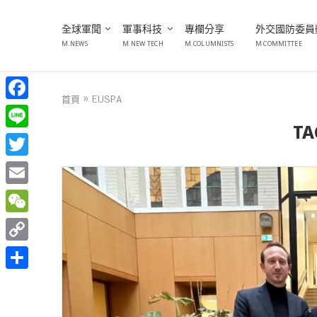
全球軍聞
軍事科技
專欄分享
外交國防委員
M.NEWS
M.NEW TECH
M.COLUMNISTS
M COMMITTEE
首頁
»
EUSPA
Facebook
TA
Line
Twitter
Email
WeChat
Copy
Link
分
享