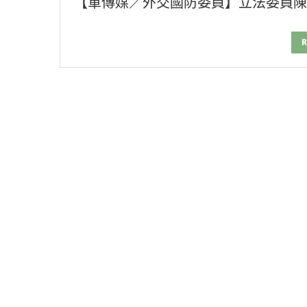
【軍傳媒／外交國防委員】立法委員陳冠
R