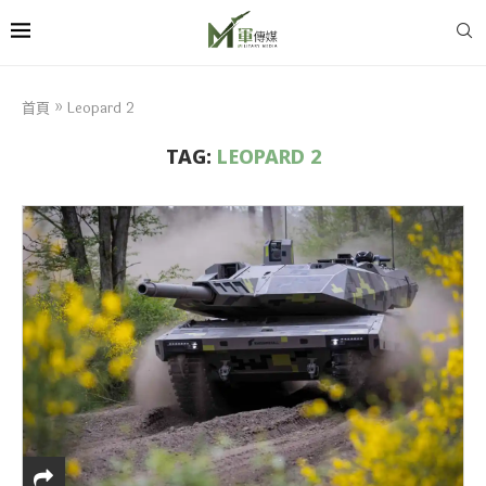
首頁
»
Leopard 2
TAG:
LEOPARD 2