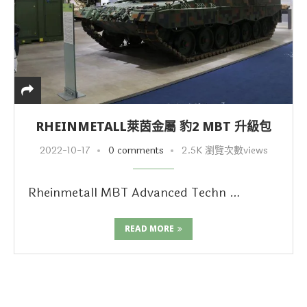
RHEINMETALL萊茵金屬 豹2 MBT 升級包
2022-10-17
0 comments
2.5K 瀏覽次數views
Rheinmetall MBT Advanced Techn …
READ MORE