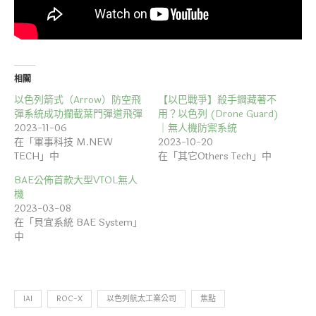
相關
以色列箭式（Arrow）防空飛
【以巴戰爭】殺手鐧藏著不
彈系統成功攔截葉門彈道飛彈
用？以色列 (Drone Guard)
2023-11-06
｜無人機防禦系統
在「軍事科技 M.NEW
2023-10-20
TECH」中
在「其它Others Tech」中
BAE公佈首款大型VTOL無人
機
2023-03-08
在「貝宜系統 BAE System」
中
IAI
ROC-X
以色列航太工業公司
焦點