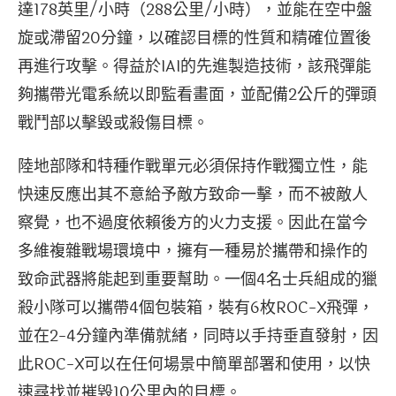
達178英里/小時（288公里/小時），並能在空中盤
旋或滯留20分鐘，以確認目標的性質和精確位置後
再進行攻擊。得益於IAI的先進製造技術，該飛彈能
夠攜帶光電系統以即監看畫面，並配備2公斤的彈頭
戰鬥部以擊毀或殺傷目標。
陸地部隊和特種作戰單元必須保持作戰獨立性，能
快速反應出其不意給予敵方致命一擊，而不被敵人
察覺，也不過度依賴後方的火力支援。因此在當今
多維複雜戰場環境中，擁有一種易於攜帶和操作的
致命武器將能起到重要幫助。一個4名士兵組成的獵
殺小隊可以攜帶4個包裝箱，裝有6枚ROC-X飛彈，
並在2-4分鐘內準備就緒，同時以手持垂直發射，因
此ROC-X可以在任何場景中簡單部署和使用，以快
速尋找並摧毀10公里內的目標。