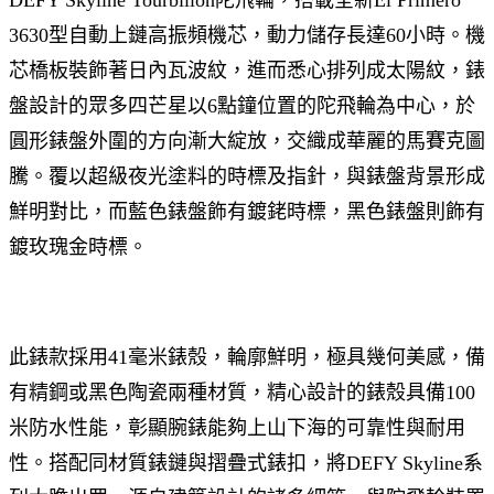
DEFY Skyline Tourbillon陀飛輪，搭載全新El Primero
3630型自動上鏈高振頻機芯，動力儲存長達60小時。機
芯橋板裝飾著日內瓦波紋，進而悉心排列成太陽紋，錶
盤設計的眾多四芒星以6點鐘位置的陀飛輪為中心，於
圓形錶盤外圍的方向漸大綻放，交織成華麗的馬賽克圖
騰。覆以超級夜光塗料的時標及指針，與錶盤背景形成
鮮明對比，而藍色錶盤飾有鍍銠時標，黑色錶盤則飾有
鍍玫瑰金時標。
此錶款採用41毫米錶殼，輪廓鮮明，極具幾何美感，備
有精鋼或黑色陶瓷兩種材質，精心設計的錶殼具備100
米防水性能，彰顯腕錶能夠上山下海的可靠性與耐用
性。搭配同材質錶鏈與摺疊式錶扣，將DEFY Skyline系