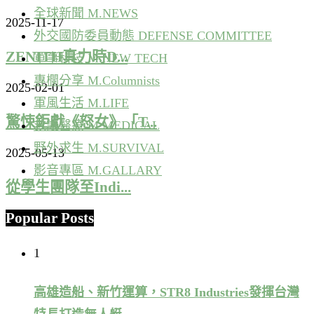
全球新聞 M.NEWS
2025-11-17
外交國防委員動態 DEFENSE COMMITTEE
ZENITH真力時D...
軍事科技 M.NEW TECH
專欄分享 M.Columnists
2025-02-01
軍風生活 M.LIFE
驚悚鉅獻《怒女》「T...
救護醫療 M.MEDICAL
野外求生 M.SURVIVAL
2025-05-13
影音專區 M.GALLARY
從學生團隊至Indi...
Popular Posts
2025-04-16
1
高雄造船、新竹運算，STR8 Industries發揮台灣