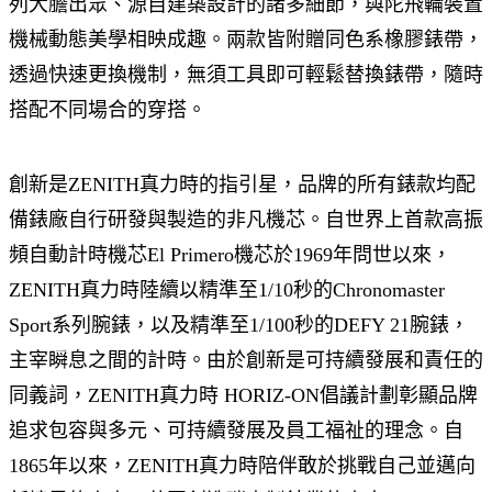
列大膽出眾、源自建築設計的諸多細節，與陀飛輪裝置
機械動態美學相映成趣。兩款皆附贈同色系橡膠錶帶，
透過快速更換機制，無須工具即可輕鬆替換錶帶，隨時
搭配不同場合的穿搭。
創新是ZENITH真力時的指引星，品牌的所有錶款均配
備錶廠自行研發與製造的非凡機芯。自世界上首款高振
頻自動計時機芯El Primero機芯於1969年問世以來，
ZENITH真力時陸續以精準至1/10秒的Chronomaster
Sport系列腕錶，以及精準至1/100秒的DEFY 21腕錶，
主宰瞬息之間的計時。由於創新是可持續發展和責任的
同義詞，ZENITH真力時 HORIZ-ON倡議計劃彰顯品牌
追求包容與多元、可持續發展及員工福祉的理念。自
1865年以來，ZENITH真力時陪伴敢於挑戰自己並邁向