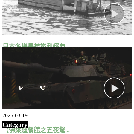
2025-02-22
電影《怪物8號任務偵...
2025-05-01
日本名導是枝裕和經典...
2026-04-16
校園愛情故事天花板，...
2023-11-21
童年崩壞電影又一部！...
2025-03-19
Category
【佛萊迪餐館之五夜驚...