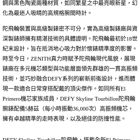
鋼與黑色陶瓷兩種材質，如同繁星之中最亮眼新星，幻
化為最迷人吸睛的高規格腕間時計。
陀飛輪裝置與高級製錶密不可分，實為高級製錶廠與資
深製錶師擁有精湛技術的具體證明。陀飛輪最初於18世
紀末設計，旨在抵消地心吸力對於懷錶精準度的影響。
時至今日，ZENITH真力時賦予陀飛輪現代風貌，展現
錶廠在多元機芯類型與功能層面領先群雄的一貫高振頻
技術，並巧妙融合DEFY系列的嶄新前衛設計，進而體
現一款適合日常穿搭配戴的頂尖傑作。如同所有El
Primero機芯家族成員，DEFY Skyline Tourbillon陀飛輪
腕錶配備5赫茲（每小時振動36,000次）高振頻機芯，
擁有卓越精準的走時表現，以及絕佳的防撞性能。