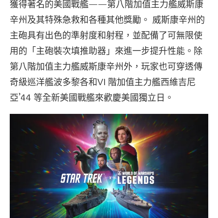
獲得著名的美國戰艦——第八階加值主力艦威斯康
辛州及其特殊急救和各種其他獎勵。 威斯康辛州的
主砲具有出色的準射度和射程，並配備了可無限使
用的「主砲裝次填推助器」來進一步提升性能。除
第八階加值主力艦威斯康辛州外，玩家也可穿透傳
奇級巡洋艦波多黎各和VI 階加值主力艦西維吉尼
亞’44 等全新美國戰艦來歡慶美國獨立日。