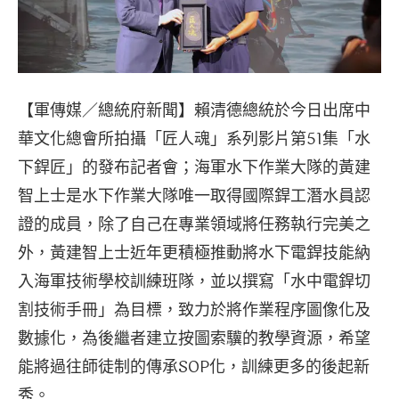
【軍傳媒／總統府新聞】賴清德總統於今日出席中
華文化總會所拍攝「匠人魂」系列影片第51集「水
下銲匠」的發布記者會；海軍水下作業大隊的黃建
智上士是水下作業大隊唯一取得國際銲工潛水員認
證的成員，除了自己在專業領域將任務執行完美之
外，黃建智上士近年更積極推動將水下電銲技能納
入海軍技術學校訓練班隊，並以撰寫「水中電銲切
割技術手冊」為目標，致力於將作業程序圖像化及
數據化，為後繼者建立按圖索驥的教學資源，希望
能將過往師徒制的傳承SOP化，訓練更多的後起新
秀。