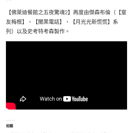
【佛萊迪餐館之五夜驚魂2】再度由傑森布倫（【窒
友梅根】、【闇黑電話】、【月光光新慌慌】系
列）以及史考特考森製作。
相關