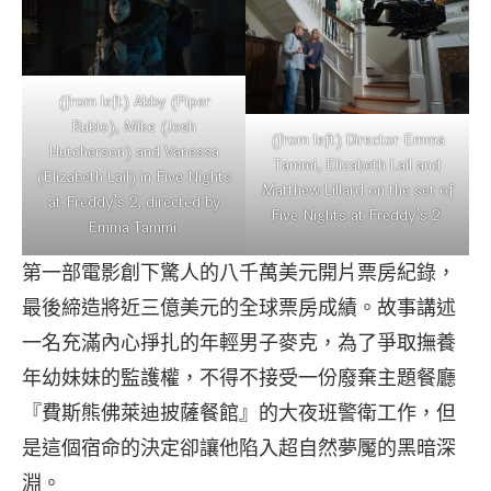
(from left) Abby (Piper
Rubio), Mike (Josh
(from left) Director Emma
Hutcherson) and Vanessa
Tammi, Elizabeth Lail and
(Elizabeth Lail) in Five Nights
Matthew Lillard on the set of
at Freddy’s 2, directed by
Five Nights at Freddy’s 2.
Emma Tammi.
第一部電影創下驚人的八千萬美元開片票房紀錄，
最後締造將近三億美元的全球票房成績。故事講述
一名充滿內心掙扎的年輕男子麥克，為了爭取撫養
年幼妹妹的監護權，不得不接受一份廢棄主題餐廳
『費斯熊佛萊迪披薩餐館』的大夜班警衛工作，但
是這個宿命的決定卻讓他陷入超自然夢魘的黑暗深
淵。