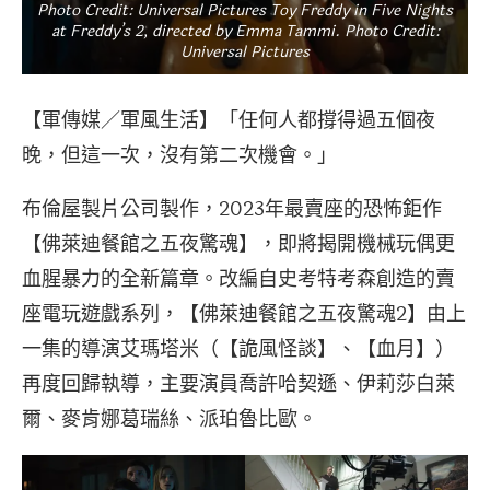
Photo Credit: Universal Pictures Toy Freddy in Five Nights
at Freddy’s 2, directed by Emma Tammi. Photo Credit:
Universal Pictures
【軍傳媒／軍風生活】「任何人都撐得過五個夜
晚，但這一次，沒有第二次機會。」
布倫屋製片公司製作，2023年最賣座的恐怖鉅作
【佛萊迪餐館之五夜驚魂】，即將揭開機械玩偶更
血腥暴力的全新篇章。改編自史考特考森創造的賣
座電玩遊戲系列，【佛萊迪餐館之五夜驚魂2】由上
一集的導演艾瑪塔米（【詭風怪談】、【血月】）
再度回歸執導，主要演員喬許哈契遜、伊莉莎白萊
爾、麥肯娜葛瑞絲、派珀魯比歐。