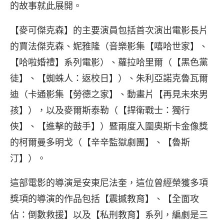
的故事就此展開。
【麥可傑克森】的主要演員包括首次演出電影長片
的賈法傑克森、妮雅隆（音樂影集【嘻哈世家】、
【哈啦婚禮】系列電影）、蘿拉哈里爾（【黑色黨
徒】、【蜘蛛人：返校日】）、朱利亞諾克魯瓦爾
迪（卡通影集【勞德之家】、動畫片【再見未來男
孩】），以及麥爾斯泰勒（【捍衛戰士：獨行
俠】、【進擊的鼓手】）暨兩度入圍奧斯卡金像獎
的柯爾曼多明戈（【辛辛監獄劇團】、【魯斯
汀】）。
這部電影的導演是安東尼法奎，這位曾經榮獲多項
獎項的導演的作品包括【震撼教育】、【全面攻
佔：倒數救援】以及【私刑教育】系列，編劇是三