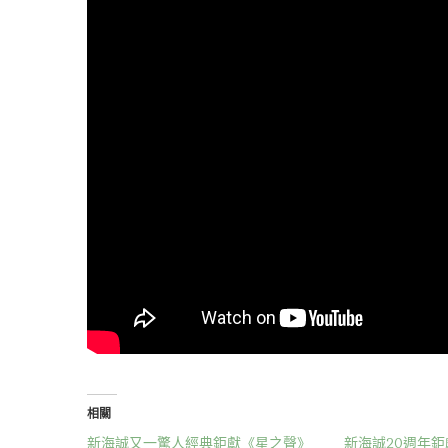
相關
新海誠又一驚人經典鉅獻《星之聲》
新海誠20週年