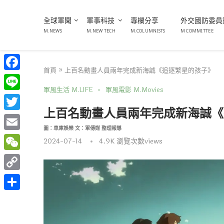
全球軍聞
軍事科技
專欄分享
外交國防委員
M.NEWS
M.NEW TECH
M.COLUMNISTS
M COMMITTEE
首頁
»
上百名動畫人員兩年完成新海誠《追逐繁星的孩子》
Facebook
軍風生活 M.LIFE
軍風電影 M.Movies
Line
上百名動畫人員兩年完成新海誠《
Twitter
圖：車庫娛樂 文：軍傳媒 整理報導
Email
2024-07-14
4.9K
瀏覽次數views
WeChat
Copy
Link
分
享