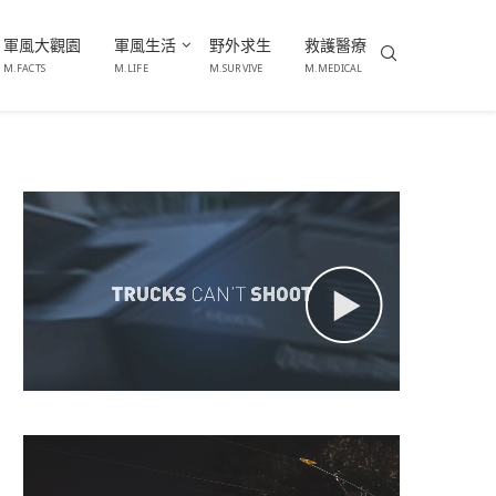
軍風大觀園
軍風生活
野外求生
救護醫療
M.FACTS
M.LIFE
M.SURVIVE
M.MEDICAL