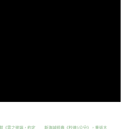
鉅獻《雲之彼端，約定
新海誠經典《秒速5公分》，重返大