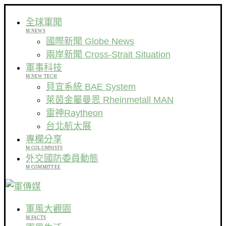
全球軍聞
M.NEWS
國際新聞 Globe News
兩岸新聞 Cross-Strait Situation
軍事科技
M.NEW TECH
貝宜系統 BAE System
萊茵金屬曼恩 Rheinmetall MAN
雷神Raytheon
台北航太展
專欄分享
M.COLUMNISTS
外交國防委員動態
M COMMITTEE
軍風大觀園
M.FACTS