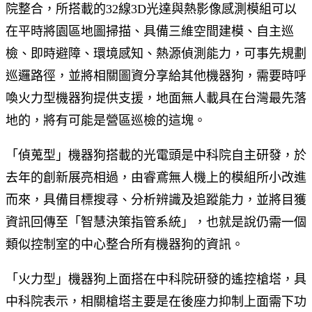
院整合，所搭載的32線3D光達與熱影像感測模組可以
在平時將園區地圖掃描、具備三維空間建模、自主巡
檢、即時避障、環境感知、熱源偵測能力，可事先規劃
巡邏路徑，並將相關圖資分享給其他機器狗，需要時呼
喚火力型機器狗提供支援，地面無人載具在台灣最先落
地的，將有可能是營區巡檢的這塊。
「偵蒐型」機器狗搭載的光電頭是中科院自主研發，於
去年的創新展亮相過，由睿鳶無人機上的模組所小改進
而來，具備目標搜尋、分析辨識及追蹤能力，並將目獲
資訊回傳至「智慧決策指管系統」，也就是說仍需一個
類似控制室的中心整合所有機器狗的資訊。
「火力型」機器狗上面搭在中科院研發的遙控槍塔，具
中科院表示，相關槍塔主要是在後座力抑制上面需下功