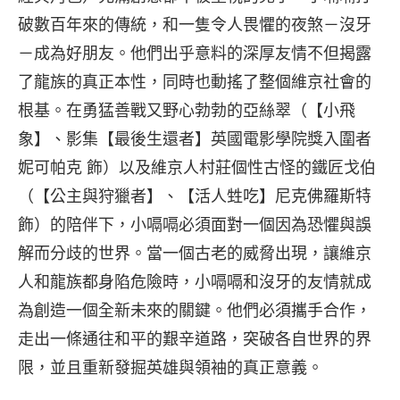
破數百年來的傳統，和一隻令人畏懼的夜煞－沒牙
－成為好朋友。他們出乎意料的深厚友情不但揭露
了龍族的真正本性，同時也動搖了整個維京社會的
根基。在勇猛善戰又野心勃勃的亞絲翠（【小飛
象】、影集【最後生還者】英國電影學院獎入圍者
妮可帕克 飾）以及維京人村莊個性古怪的鐵匠戈伯
（【公主與狩獵者】、【活人甡吃】尼克佛羅斯特
飾）的陪伴下，小嗝嗝必須面對一個因為恐懼與誤
解而分歧的世界。當一個古老的威脅出現，讓維京
人和龍族都身陷危險時，小嗝嗝和沒牙的友情就成
為創造一個全新未來的關鍵。他們必須攜手合作，
走出一條通往和平的艱辛道路，突破各自世界的界
限，並且重新發掘英雄與領袖的真正意義。