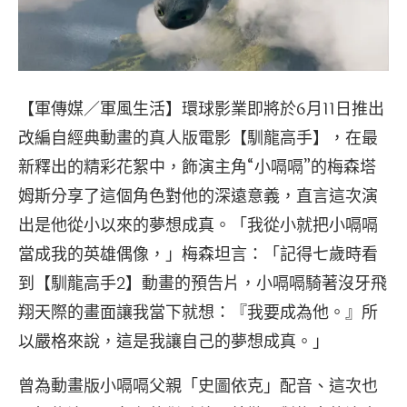
【軍傳媒／軍風生活】環球影業即將於6月11日推出
改編自經典動畫的真人版電影【馴龍高手】，在最
新釋出的精彩花絮中，飾演主角“小嗝嗝”的梅森塔
姆斯分享了這個角色對他的深遠意義，直言這次演
出是他從小以來的夢想成真。「我從小就把小嗝嗝
當成我的英雄偶像，」梅森坦言：「記得七歲時看
到【馴龍高手2】動畫的預告片，小嗝嗝騎著沒牙飛
翔天際的畫面讓我當下就想：『我要成為他。』所
以嚴格來說，這是我讓自己的夢想成真。」
曾為動畫版小嗝嗝父親「史圖依克」配音、這次也