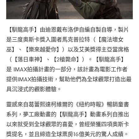
【馴龍高手】由迪恩戴布洛伊自編自製自導，製片
是三度奧斯卡獎入圍者馬克普拉特（【魔法壞女
巫】、【樂來越愛你】）以及艾美獎得主亞當席格
（【落日車神】、【2槍斃命】）。【馴龍高手】
是 IMAX拍攝計畫的一部分，該計畫為電影工作者
提供IMAX拍攝技術，幫助他們為全球觀眾打造出最
具沉浸式的觀影體驗。
靈感來自葛蕾熙達柯維爾的《紐約時報》暢銷童書
系列，夢工廠動畫的【馴龍高手】動畫系列自推出
以來就受到全球觀眾的喜愛，曾經榮獲四項奧斯卡
獎提名，並且締造全球票房16億美元的驚人成績。