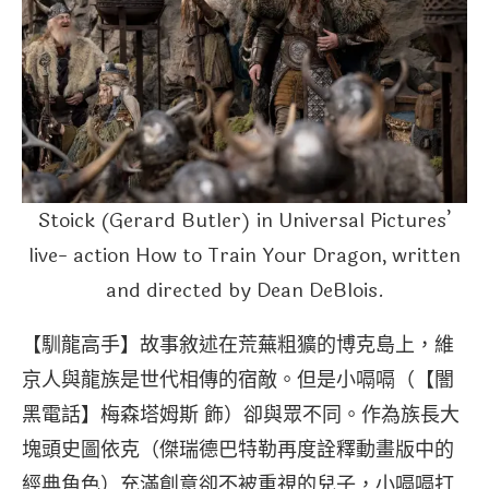
Stoick (Gerard Butler) in Universal Pictures’
live- action How to Train Your Dragon, written
and directed by Dean DeBlois.
【馴龍高手】故事敘述在荒蕪粗獷的博克島上，維
京人與龍族是世代相傳的宿敵。但是小嗝嗝（【闇
黑電話】梅森塔姆斯 飾）卻與眾不同。作為族長大
塊頭史圖依克（傑瑞德巴特勒再度詮釋動畫版中的
經典角色）充滿創意卻不被重視的兒子，小嗝嗝打