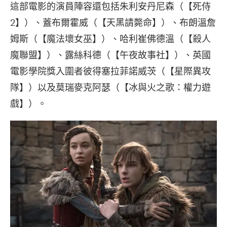
這部電影的演員陣容還包括朱利安丹尼森（【死侍
2】）、蓋布爾霍威（【天黑請斃命】）、布朗溫詹
姆斯（【魔法壞女巫】）、哈利崔佛德溫（【殺人
魔聯盟】）、露絲科德（【午夜故事社】）、英國
電影學院獎入圍者彼得塞拉菲諾威茨（【星際異攻
隊】）以及莫瑞麥克阿瑟（【冰與火之歌：權力遊
戲】）。