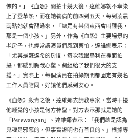
悚的。」《血怨》開拍十幾天後，達維娜就不幸染
上了登革熱，而在她養病的前四到五天，每到凌晨
兩點她就會醒過來，「總是有某個東西會叫醒我，
那是一個小孩。」另外，作為《血怨》主要場景的
老房子，也經常讓演員們感到害怕，達維娜表示：
「尤其是蘇達希的房間，每次我跟烏利在裡面拍
攝，都感到膽戰心驚。劇組給了我們很大的支
援。」實際上，每個演員在拍攝期間都固定有幾名
工作人員陪同，好讓他們感到安心。
《血怨》殺青之後，達維娜去請教專家，當時干擾
他睡覺的小孩是何方神聖，對方表示那就是她的
「Perewangan」。達維娜表示：「我們總是認為
鬼魂是邪惡的，但事實證明也有善良的。」根據專