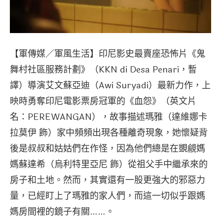
【軍傳媒／軍風生活】印尼影史最賣座恐怖片《鬼
舞村社區服務計劃》（KKN di Desa Penari，暫
譯）導演艾文蘇亞迪（Awi Suryadi）最新力作，上
映時勇奪印尼電影票房冠軍的《血怨》（英文片
名：PEREWANGAN），故事描述瑪雅（達維娜卡
拉莫伊 飾）家中頻頻出現各種離奇現象，她懷疑背
後是叔叔和姑姑們在作怪，因為他們總是在覬覦媽
媽蘇達希（烏利特里亞尼 飾）從祖父手中繼承來的
房子和土地。然而，其實還有一股更強大的邪惡力
量，已經盯上了瑪雅的家人們，而這一切似乎跟媽
媽房間裡的鏡子有關……。