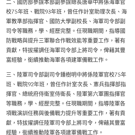
二、國防部參謀本部副參謀總長唐華中將係海軍官
校75年班、戰院93年班，曾任作計室助理次長、海
軍教準部指揮官、國防大學副校長、海軍司令部副
司令等職務，學、經歷完整。任現職期間，指導國
防戰略與提升三軍聯合作戰效能等重要工作，著有
貢獻，特拔擢調任海軍司令部上將司令，俾藉其豐
富經驗，銜續推動海軍各項建軍備戰工作。
三、陸軍司令部副司令鍾樹明中將係陸軍官校75年
班、戰院92年班，曾任作計室次長、憲兵指揮部指
揮官、總統府侍衛室侍衛長、陸軍第六軍團指揮官
等職務，學、經歷完整。任現職期間，指導陸軍各
項戰演訓任務與後備戰力提升等重要工作，著有貢
獻，特拔擢調任陸軍司令部上將司令，俾藉其豐富
經驗，銜續推動陸軍各項建軍備戰工作。