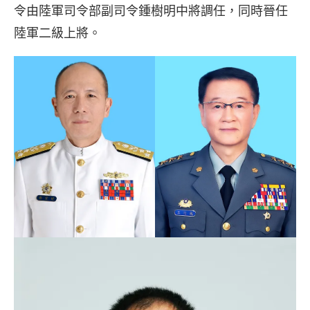
令由陸軍司令部副司令鍾樹明中將調任，同時晉任
陸軍二級上將。