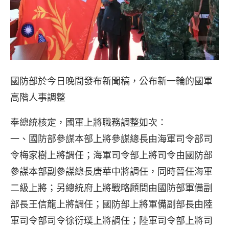
國防部於今日晚間發布新聞稿，公布新一輪的國軍
高階人事調整
奉總統核定，國軍上將職務調整如次：
一、國防部參謀本部上將參謀總長由海軍司令部司
令梅家樹上將調任；海軍司令部上將司令由國防部
參謀本部副參謀總長唐華中將調任，同時晉任海軍
二級上將；另總統府上將戰略顧問由國防部軍備副
部長王信龍上將調任；國防部上將軍備副部長由陸
軍司令部司令徐衍璞上將調任；陸軍司令部上將司