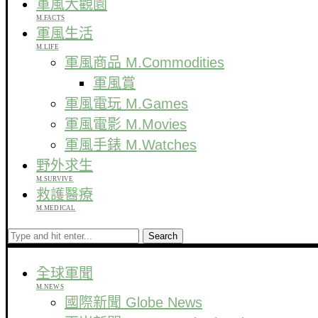
軍風大觀園
M.FACTS
軍風生活
M.LIFE
軍風商品 M.Commodities
軍風賞
軍風電玩 M.Games
軍風電影 M.Movies
軍風手錶 M.Watches
野外求生
M.SURVIVE
救護醫療
M.MEDICAL
Search
全球軍聞
M.NEWS
國際新聞 Globe News