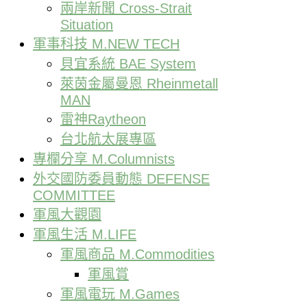
兩岸新聞 Cross-Strait
Situation
軍事科技 M.NEW TECH
貝宜系統 BAE System
萊茵金屬曼恩 Rheinmetall
MAN
雷神Raytheon
台北航太展專區
專欄分享 M.Columnists
外交國防委員動態 DEFENSE
COMMITTEE
軍風大觀園
軍風生活 M.LIFE
軍風商品 M.Commodities
軍風賞
軍風電玩 M.Games