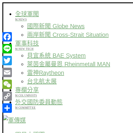
全球軍聞
M.NEWS
國際新聞 Globe News
兩岸新聞 Cross-Strait Situation
軍事科技
Facebook
M.NEW TECH
貝宜系統 BAE System
Line
萊茵金屬曼恩 Rheinmetall MAN
Twitter
雷神Raytheon
台北航太展
Email
專欄分享
WeChat
M.COLUMNISTS
外交國防委員動態
Copy
M COMMITTEE
Link
分
享